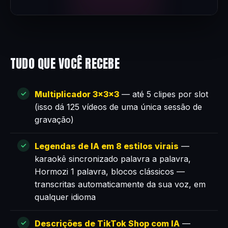
TUDO QUE VOCÊ RECEBE
Multiplicador 3×3×3
— até 5 clipes por slot
(isso dá 125 vídeos de uma única sessão de
gravação)
Legendas de IA em 8 estilos virais
—
karaokê sincronizado palavra a palavra,
Hormozi 1 palavra, blocos clássicos —
transcritas automaticamente da sua voz, em
qualquer idioma
Descrições de TikTok Shop com IA
—