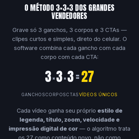
O MÉTODO 3×3×3 DOS GRANDES
VENDEDORES
Grave só 3 ganchos, 3 corpos e 3 CTAs —
clipes curtos e simples, direto do celular. O
software combina cada gancho com cada
corpo com cada CTA:
3
3
3
=
27
×
×
GANCHOS
CORPOS
CTAS
VÍDEOS ÚNICOS
Cada vídeo ganha seu próprio
estilo de
legenda, título, zoom, velocidade e
impressão digital de cor
— o algoritmo trata
os 27 como conteúdo novo, não como