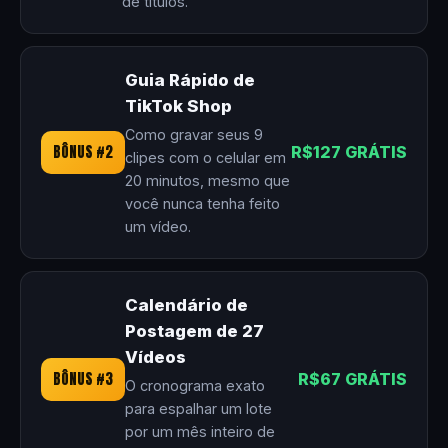
de títulos.
Guia Rápido de
TikTok Shop
Como gravar seus 9
BÔNUS #2
R$127 GRÁTIS
clipes com o celular em
20 minutos, mesmo que
você nunca tenha feito
um vídeo.
Calendário de
Postagem de 27
Vídeos
BÔNUS #3
R$67 GRÁTIS
O cronograma exato
para espalhar um lote
por um mês inteiro de