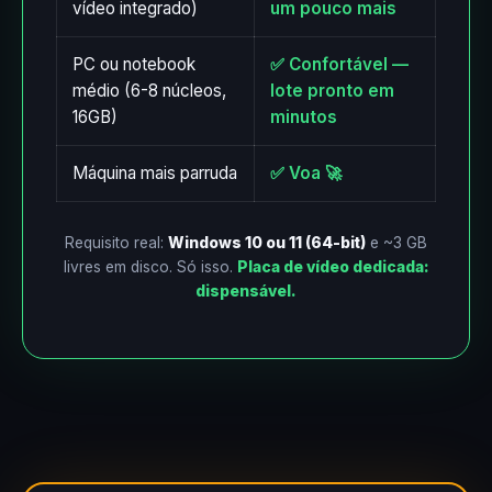
vídeo integrado)
um pouco mais
PC ou notebook
✅ Confortável —
médio (6-8 núcleos,
lote pronto em
16GB)
minutos
Máquina mais parruda
✅ Voa 🚀
Requisito real:
Windows 10 ou 11 (64-bit)
e ~3 GB
livres em disco. Só isso.
Placa de vídeo dedicada:
dispensável.