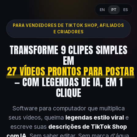
EN
PT
ES
PARA VENDEDORES DE TIKTOK SHOP, AFILIADOS
E CRIADORES
TRANSFORME 9 CLIPES SIMPLES
EM
27 VÍDEOS PRONTOS PARA POSTAR
— COM LEGENDAS DE IA, EM 1
CLIQUE
Software para computador que multiplica
seus vídeos, queima
legendas estilo viral
e
escreve suas
descrições de TikTok Shop
com IA
. Sem saber editar. Sem marca d'água.