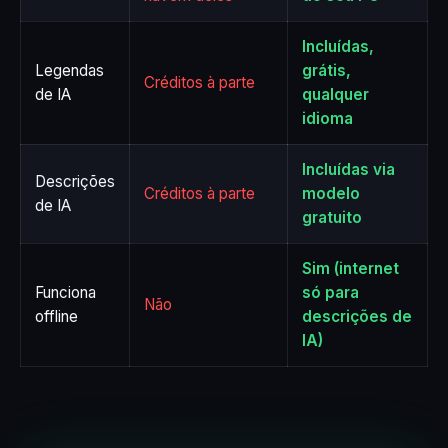
Incluídas,
Legendas
grátis,
Créditos à parte
de IA
qualquer
idioma
Incluídas via
Descrições
Créditos à parte
modelo
de IA
gratuito
Sim (internet
Funciona
só para
Não
offline
descrições de
IA)