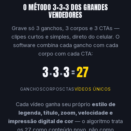
O MÉTODO 3×3×3 DOS GRANDES
VENDEDORES
Grave só 3 ganchos, 3 corpos e 3 CTAs —
clipes curtos e simples, direto do celular. O
software combina cada gancho com cada
corpo com cada CTA:
3
3
3
=
27
×
×
GANCHOS
CORPOS
CTAS
VÍDEOS ÚNICOS
Cada vídeo ganha seu próprio
estilo de
legenda, título, zoom, velocidade e
impressão digital de cor
— o algoritmo trata
os 27 como conteúdo novo, não como