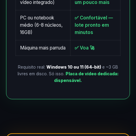
vídeo integrado)
um pouco mais
PC ou notebook
✅ Confortável —
médio (6-8 núcleos,
lote pronto em
16GB)
minutos
Máquina mais parruda
✅ Voa 🚀
Requisito real:
Windows 10 ou 11 (64-bit)
e ~3 GB
livres em disco. Só isso.
Placa de vídeo dedicada:
dispensável.