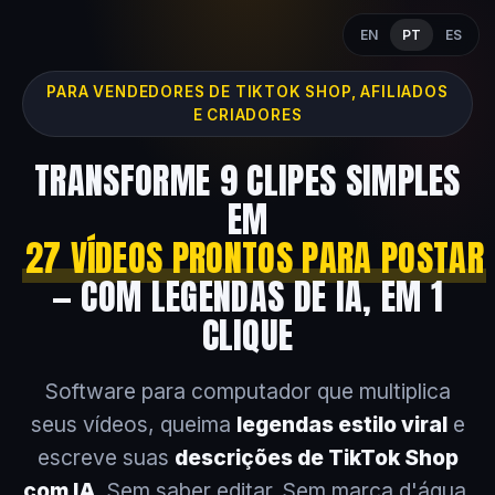
EN
PT
ES
PARA VENDEDORES DE TIKTOK SHOP, AFILIADOS
E CRIADORES
TRANSFORME 9 CLIPES SIMPLES
EM
27 VÍDEOS PRONTOS PARA POSTAR
— COM LEGENDAS DE IA, EM 1
CLIQUE
Software para computador que multiplica
seus vídeos, queima
legendas estilo viral
e
escreve suas
descrições de TikTok Shop
com IA
. Sem saber editar. Sem marca d'água.