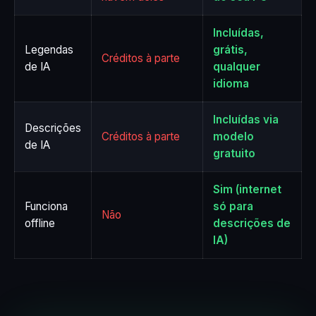
Incluídas,
Legendas
grátis,
Créditos à parte
de IA
qualquer
idioma
Incluídas via
Descrições
Créditos à parte
modelo
de IA
gratuito
Sim (internet
Funciona
só para
Não
offline
descrições de
IA)