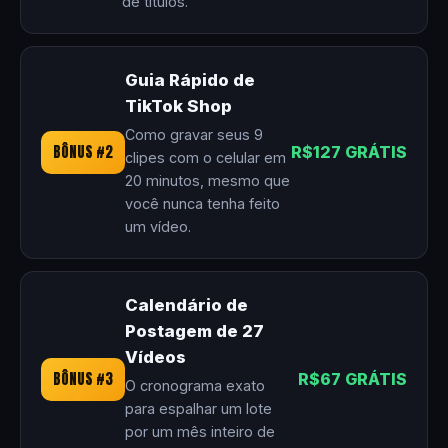
de títulos.
Guia Rápido de
TikTok Shop
Como gravar seus 9
BÔNUS #2
R$127 GRÁTIS
clipes com o celular em
20 minutos, mesmo que
você nunca tenha feito
um vídeo.
Calendário de
Postagem de 27
Vídeos
BÔNUS #3
R$67 GRÁTIS
O cronograma exato
para espalhar um lote
por um mês inteiro de