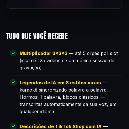
TUDO QUE VOCÊ RECEBE
Multiplicador 3×3×3
— até 5 clipes por slot
(isso dá 125 vídeos de uma única sessão de
gravação)
Legendas de IA em 8 estilos virais
—
karaokê sincronizado palavra a palavra,
Hormozi 1 palavra, blocos clássicos —
transcritas automaticamente da sua voz, em
qualquer idioma
Descrições de TikTok Shop com IA
—