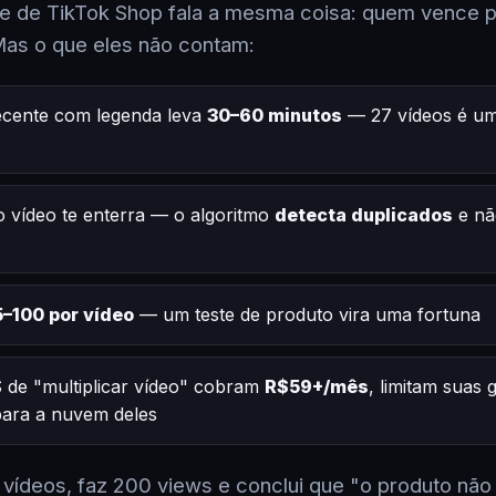
 de TikTok Shop fala a mesma coisa: quem vence po
Mas o que eles não contam:
ecente com legenda leva
30–60 minutos
— 27 vídeos é um
 vídeo te enterra — o algoritmo
detecta duplicados
e nã
–100 por vídeo
— um teste de produto vira uma fortuna
 de "multiplicar vídeo" cobram
R$59+/mês
, limitam suas
 para a nuvem deles
2 vídeos, faz 200 views e conclui que "o produto não