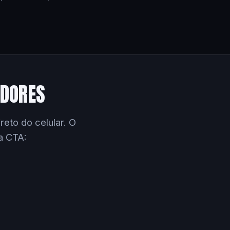
EDORES
eto do celular. O
a CTA: