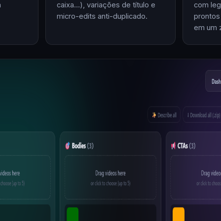
m
caixa…), variações de título e
com leg
micro-edits anti-duplicado.
prontos
em um z