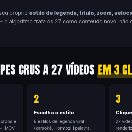
seu próprio
estilo de legenda, título, zoom, velo
 o algoritmo trata os 27 como conteúdo novo, não 
IPES CRUS A 27 VÍDEOS
EM 3 C
2
3
Escolha o estilo
Cliqu
corpos e
8 estilos de legenda viral
27 víde
 — .MOV
(karaokê, Hormozi 1 palavra,
renderi