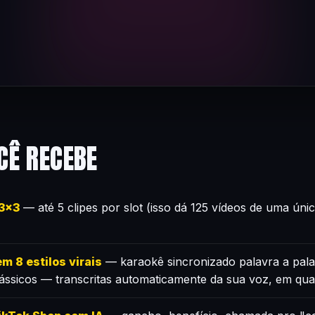
CÊ RECEBE
×3×3
— até 5 clipes por slot (isso dá 125 vídeos de uma úni
m 8 estilos virais
— karaokê sincronizado palavra a pala
lássicos — transcritas automaticamente da sua voz, em qua