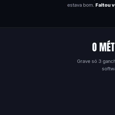
estava bom.
Faltou 
O MÉT
Grave só 3 ganch
softw