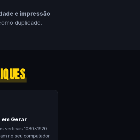
cidade e impressão
como duplicado.
LIQUES
e em Gerar
os verticais 1080×1920
zam no seu computador,