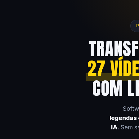
P
TRANSF
27 VÍD
COM LE
Softw
legendas e
IA
. Sem s