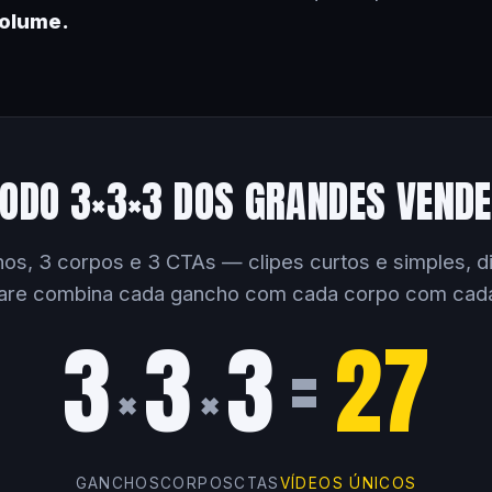
volume.
ODO 3×3×3 DOS GRANDES VEND
os, 3 corpos e 3 CTAs — clipes curtos e simples, dir
are combina cada gancho com cada corpo com cad
3
3
3
=
27
×
×
GANCHOS
CORPOS
CTAS
VÍDEOS ÚNICOS