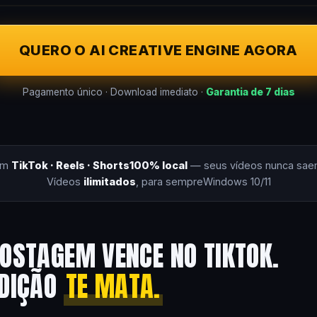
QUERO O AI CREATIVE ENGINE AGORA
Pagamento único · Download imediato ·
Garantia de 7 dias
om
TikTok · Reels · Shorts
100% local
— seus vídeos nunca sae
Vídeos
ilimitados
, para sempre
Windows 10/11
OSTAGEM VENCE NO TIKTOK.
EDIÇÃO
TE MATA.