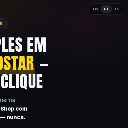
EN
PT
ES
ES
PLES EM
OSTAR
—
 CLIQUE
queima
k Shop com
 — nunca.