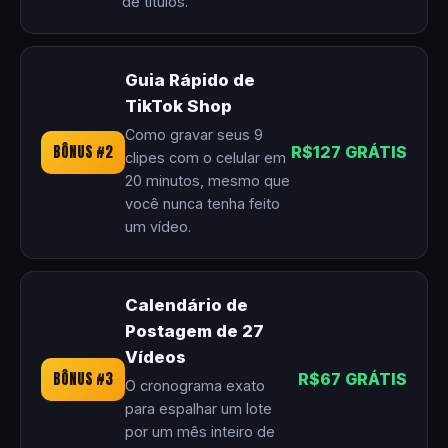
de títulos.
Guia Rápido de
TikTok Shop
Como gravar seus 9
BÔNUS #2
R$127 GRÁTIS
clipes com o celular em
20 minutos, mesmo que
você nunca tenha feito
um vídeo.
Calendário de
Postagem de 27
Vídeos
BÔNUS #3
R$67 GRÁTIS
O cronograma exato
para espalhar um lote
por um mês inteiro de