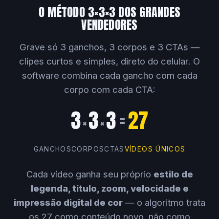
O MÉTODO 3×3×3 DOS GRANDES
VENDEDORES
Grave só 3 ganchos, 3 corpos e 3 CTAs —
clipes curtos e simples, direto do celular. O
software combina cada gancho com cada
corpo com cada CTA:
3
3
3
=
27
×
×
GANCHOS
CORPOS
CTAS
VÍDEOS ÚNICOS
Cada vídeo ganha seu próprio
estilo de
legenda, título, zoom, velocidade e
impressão digital de cor
— o algoritmo trata
os 27 como conteúdo novo, não como