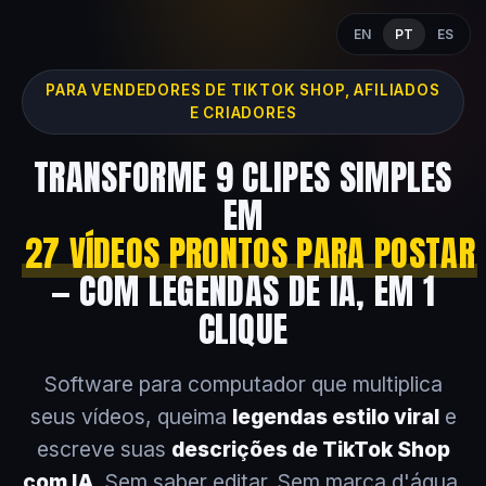
EN
PT
ES
PARA VENDEDORES DE TIKTOK SHOP, AFILIADOS
E CRIADORES
TRANSFORME 9 CLIPES SIMPLES
EM
27 VÍDEOS PRONTOS PARA POSTAR
— COM LEGENDAS DE IA, EM 1
CLIQUE
Software para computador que multiplica
seus vídeos, queima
legendas estilo viral
e
escreve suas
descrições de TikTok Shop
com IA
. Sem saber editar. Sem marca d'água.