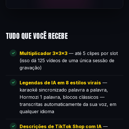
TUDO QUE VOCÊ RECEBE
Multiplicador 3×3×3
— até 5 clipes por slot
(isso dá 125 vídeos de uma única sessão de
gravação)
Legendas de IA em 8 estilos virais
—
karaokê sincronizado palavra a palavra,
Hormozi 1 palavra, blocos clássicos —
transcritas automaticamente da sua voz, em
qualquer idioma
Descrições de TikTok Shop com IA
—