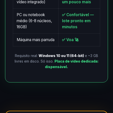
vídeo integrado)
um pouco mais
PC ou notebook
✅ Confortável —
médio (6-8 núcleos,
lote pronto em
16GB)
minutos
Máquina mais parruda
✅ Voa 🚀
Requisito real:
Windows 10 ou 11 (64-bit)
e ~3 GB
livres em disco. Só isso.
Placa de vídeo dedicada:
dispensável.