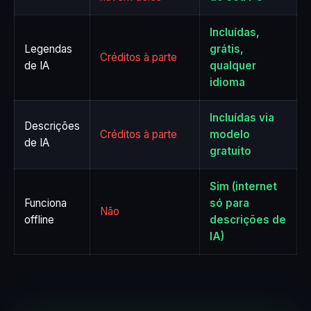
Incluídas,
Legendas
grátis,
Créditos à parte
de IA
qualquer
idioma
Incluídas via
Descrições
Créditos à parte
modelo
de IA
gratuito
Sim (internet
Funciona
só para
Não
offline
descrições de
IA)