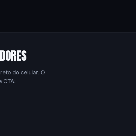
EDORES
eto do celular. O
a CTA: