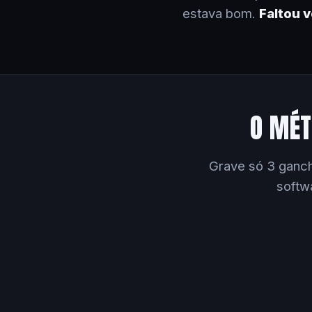
estava bom.
Faltou 
O MÉT
Grave só 3 ganch
softw