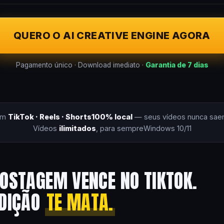
QUERO O AI CREATIVE ENGINE AGORA
Pagamento único · Download imediato ·
Garantia de 7 dias
om
TikTok · Reels · Shorts
100% local
— seus vídeos nunca sae
Vídeos
ilimitados
, para sempre
Windows 10/11
OSTAGEM VENCE NO TIKTOK.
EDIÇÃO
TE MATA.