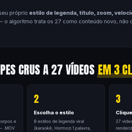
seu próprio
estilo de legenda, título, zoom, velo
 o algoritmo trata os 27 como conteúdo novo, não 
IPES CRUS A 27 VÍDEOS
EM 3 C
2
3
Escolha o estilo
Cliqu
corpos e
8 estilos de legenda viral
27 víde
 — .MOV
(karaokê, Hormozi 1 palavra,
renderi