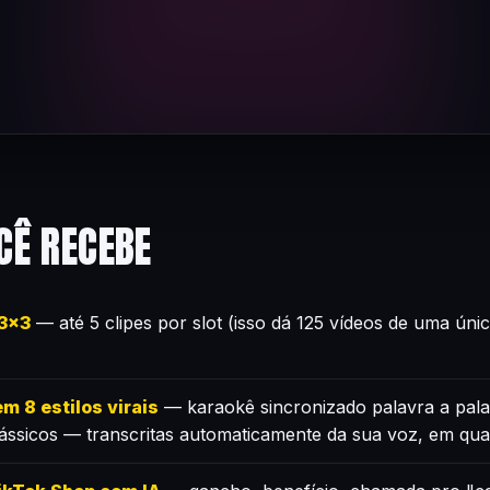
CÊ RECEBE
×3×3
— até 5 clipes por slot (isso dá 125 vídeos de uma úni
m 8 estilos virais
— karaokê sincronizado palavra a pala
lássicos — transcritas automaticamente da sua voz, em qua