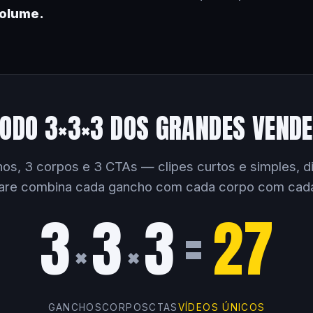
volume.
ODO 3×3×3 DOS GRANDES VEND
os, 3 corpos e 3 CTAs — clipes curtos e simples, dir
are combina cada gancho com cada corpo com cad
3
3
3
=
27
×
×
GANCHOS
CORPOS
CTAS
VÍDEOS ÚNICOS