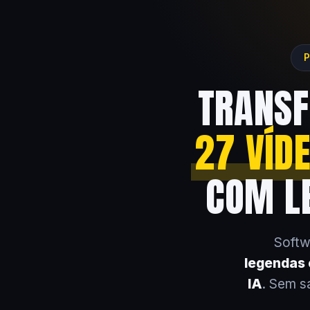
P
TRANSF
27 VÍD
COM LE
Softw
legendas e
IA
. Sem s