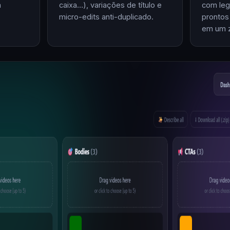
m
caixa…), variações de título e
com leg
micro-edits anti-duplicado.
prontos
em um z