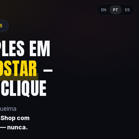
EN
PT
ES
ES
PLES EM
OSTAR
—
 CLIQUE
queima
k Shop com
 — nunca.