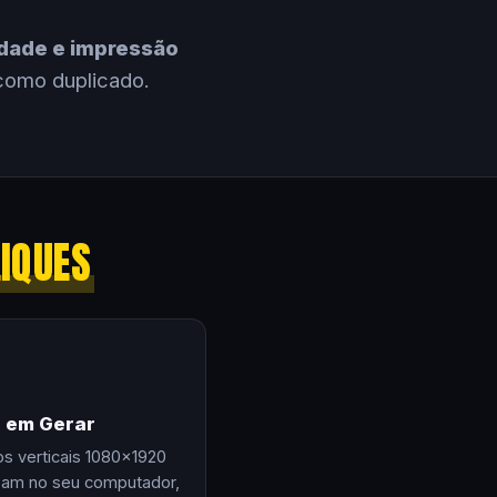
cidade e impressão
como duplicado.
LIQUES
e em Gerar
os verticais 1080×1920
zam no seu computador,