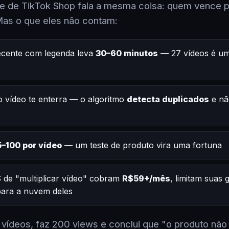
 de TikTok Shop fala a mesma coisa: quem vence po
Mas o que eles não contam:
ecente com legenda leva
30–60 minutos
— 27 vídeos é um
 vídeo te enterra — o algoritmo
detecta duplicados
e nã
–100 por vídeo
— um teste de produto vira uma fortuna
 de "multiplicar vídeo" cobram
R$59+/mês
, limitam suas
 para a nuvem deles
2 vídeos, faz 200 views e conclui que "o produto não