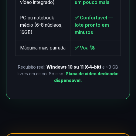
vídeo integrado)
um pouco mais
PC ou notebook
✅ Confortável —
médio (6-8 núcleos,
lote pronto em
16GB)
minutos
Máquina mais parruda
✅ Voa 🚀
Requisito real:
Windows 10 ou 11 (64-bit)
e ~3 GB
livres em disco. Só isso.
Placa de vídeo dedicada:
dispensável.