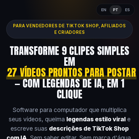
EN
PT
ES
PARA VENDEDORES DE TIKTOK SHOP, AFILIADOS
E CRIADORES
TRANSFORME 9 CLIPES SIMPLES
EM
27 VÍDEOS PRONTOS PARA POSTAR
— COM LEGENDAS DE IA, EM 1
CLIQUE
Software para computador que multiplica
seus vídeos, queima
legendas estilo viral
e
escreve suas
descrições de TikTok Shop
com IA
. Sem saber editar. Sem marca d'água.