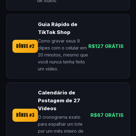
de títulos.
Guia Rápido de
TikTok Shop
Como gravar seus 9
BÔNUS #2
R$127 GRÁTIS
clipes com o celular em
20 minutos, mesmo que
você nunca tenha feito
um vídeo.
Calendário de
Postagem de 27
Vídeos
BÔNUS #3
R$67 GRÁTIS
O cronograma exato
para espalhar um lote
por um mês inteiro de