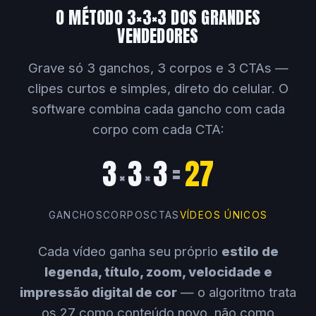
O MÉTODO 3×3×3 DOS GRANDES
VENDEDORES
Grave só 3 ganchos, 3 corpos e 3 CTAs —
clipes curtos e simples, direto do celular. O
software combina cada gancho com cada
corpo com cada CTA:
3
3
3
=
27
×
×
GANCHOS
CORPOS
CTAS
VÍDEOS ÚNICOS
Cada vídeo ganha seu próprio
estilo de
legenda, título, zoom, velocidade e
impressão digital de cor
— o algoritmo trata
os 27 como conteúdo novo, não como