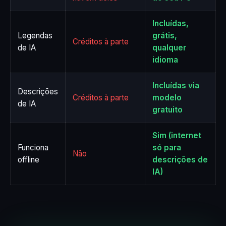
Incluídas,
Legendas
grátis,
Créditos à parte
de IA
qualquer
idioma
Incluídas via
Descrições
Créditos à parte
modelo
de IA
gratuito
Sim (internet
Funciona
só para
Não
offline
descrições de
IA)