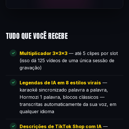
TUDO QUE VOCÊ RECEBE
Multiplicador 3×3×3
— até 5 clipes por slot
(isso dá 125 vídeos de uma única sessão de
gravação)
Legendas de IA em 8 estilos virais
—
karaokê sincronizado palavra a palavra,
Hormozi 1 palavra, blocos clássicos —
transcritas automaticamente da sua voz, em
qualquer idioma
Descrições de TikTok Shop com IA
—