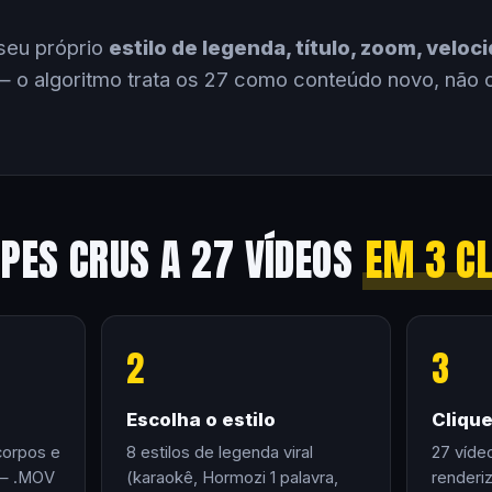
seu próprio
estilo de legenda, título, zoom, velo
 o algoritmo trata os 27 como conteúdo novo, não 
IPES CRUS A 27 VÍDEOS
EM 3 C
2
3
Escolha o estilo
Cliqu
corpos e
8 estilos de legenda viral
27 víde
 — .MOV
(karaokê, Hormozi 1 palavra,
renderi