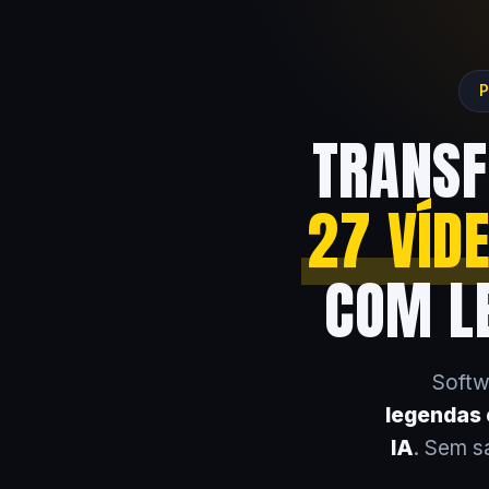
P
TRANSF
27 VÍD
COM LE
Softw
legendas e
IA
. Sem s