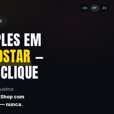
EN
PT
ES
ES
PLES EM
OSTAR
—
 CLIQUE
queima
k Shop com
 — nunca.