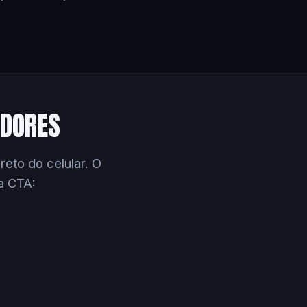
EDORES
eto do celular. O
a CTA: