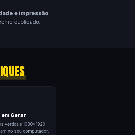
cidade e impressão
como duplicado.
LIQUES
e em Gerar
os verticais 1080×1920
zam no seu computador,