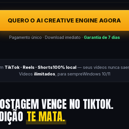
QUERO O AI CREATIVE ENGINE AGORA
Pagamento único · Download imediato ·
Garantia de 7 dias
om
TikTok · Reels · Shorts
100% local
— seus vídeos nunca sae
Vídeos
ilimitados
, para sempre
Windows 10/11
OSTAGEM VENCE NO TIKTOK.
EDIÇÃO
TE MATA.