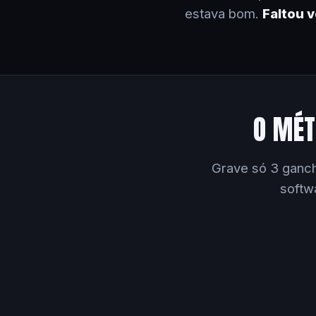
estava bom.
Faltou 
O MÉT
Grave só 3 ganch
softw