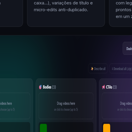
m
caixa…), variações de título e
com leg
micro-edits anti-duplicado.
prontos
em um z