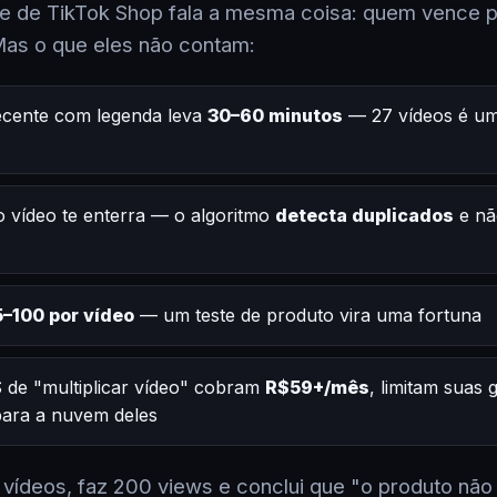
 de TikTok Shop fala a mesma coisa: quem vence po
Mas o que eles não contam:
ecente com legenda leva
30–60 minutos
— 27 vídeos é um
 vídeo te enterra — o algoritmo
detecta duplicados
e nã
–100 por vídeo
— um teste de produto vira uma fortuna
 de "multiplicar vídeo" cobram
R$59+/mês
, limitam suas
 para a nuvem deles
2 vídeos, faz 200 views e conclui que "o produto não