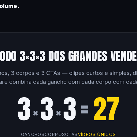
volume.
ODO 3×3×3 DOS GRANDES VEND
os, 3 corpos e 3 CTAs — clipes curtos e simples, dir
are combina cada gancho com cada corpo com cad
3
3
3
=
27
×
×
GANCHOS
CORPOS
CTAS
VÍDEOS ÚNICOS