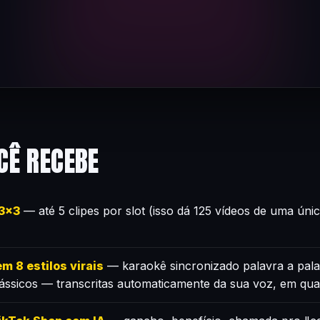
CÊ RECEBE
×3×3
— até 5 clipes por slot (isso dá 125 vídeos de uma úni
m 8 estilos virais
— karaokê sincronizado palavra a pala
lássicos — transcritas automaticamente da sua voz, em qua