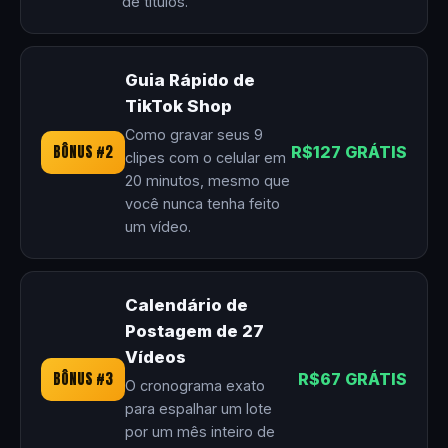
de títulos.
Guia Rápido de
TikTok Shop
Como gravar seus 9
BÔNUS #2
R$127 GRÁTIS
clipes com o celular em
20 minutos, mesmo que
você nunca tenha feito
um vídeo.
Calendário de
Postagem de 27
Vídeos
BÔNUS #3
R$67 GRÁTIS
O cronograma exato
para espalhar um lote
por um mês inteiro de