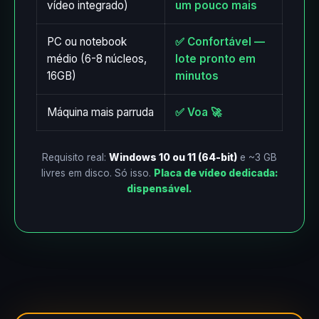
vídeo integrado)
um pouco mais
PC ou notebook
✅ Confortável —
médio (6-8 núcleos,
lote pronto em
16GB)
minutos
Máquina mais parruda
✅ Voa 🚀
Requisito real:
Windows 10 ou 11 (64-bit)
e ~3 GB
livres em disco. Só isso.
Placa de vídeo dedicada:
dispensável.