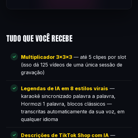
TUDO QUE VOCÊ RECEBE
Multiplicador 3×3×3
— até 5 clipes por slot
(isso dá 125 vídeos de uma única sessão de
gravação)
Legendas de IA em 8 estilos virais
—
karaokê sincronizado palavra a palavra,
Hormozi 1 palavra, blocos clássicos —
transcritas automaticamente da sua voz, em
qualquer idioma
Descrições de TikTok Shop com IA
—