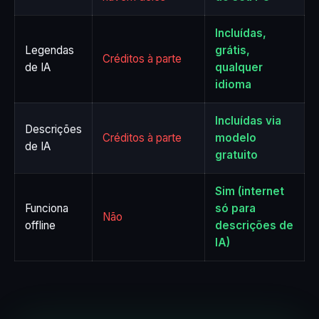
Incluídas,
Legendas
grátis,
Créditos à parte
de IA
qualquer
idioma
Incluídas via
Descrições
Créditos à parte
modelo
de IA
gratuito
Sim (internet
Funciona
só para
Não
offline
descrições de
IA)