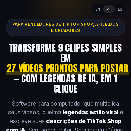
EN
PT
ES
PARA VENDEDORES DE TIKTOK SHOP, AFILIADOS
E CRIADORES
TRANSFORME 9 CLIPES SIMPLES
EM
27 VÍDEOS PRONTOS PARA POSTAR
— COM LEGENDAS DE IA, EM 1
CLIQUE
Software para computador que multiplica
seus vídeos, queima
legendas estilo viral
e
escreve suas
descrições de TikTok Shop
com IA
. Sem saber editar. Sem marca d'água.