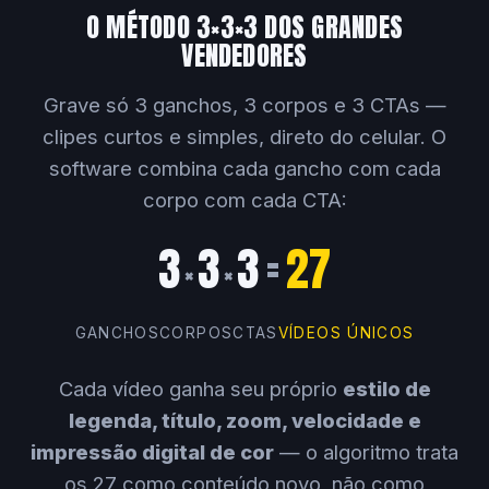
O MÉTODO 3×3×3 DOS GRANDES
VENDEDORES
Grave só 3 ganchos, 3 corpos e 3 CTAs —
clipes curtos e simples, direto do celular. O
software combina cada gancho com cada
corpo com cada CTA:
3
3
3
=
27
×
×
GANCHOS
CORPOS
CTAS
VÍDEOS ÚNICOS
Cada vídeo ganha seu próprio
estilo de
legenda, título, zoom, velocidade e
impressão digital de cor
— o algoritmo trata
os 27 como conteúdo novo, não como