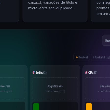
m
caixa…), variações de título e
com leg
micro-edits anti-duplicado.
prontos
em um z