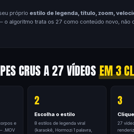
seu próprio
estilo de legenda, título, zoom, velo
 o algoritmo trata os 27 como conteúdo novo, não 
IPES CRUS A 27 VÍDEOS
EM 3 C
2
3
Escolha o estilo
Cliqu
corpos e
8 estilos de legenda viral
27 víde
 — .MOV
(karaokê, Hormozi 1 palavra,
renderi