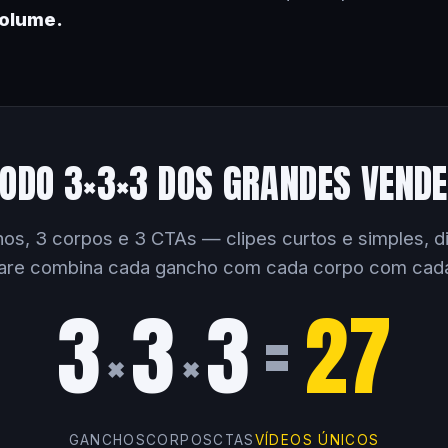
volume.
ODO 3×3×3 DOS GRANDES VEND
os, 3 corpos e 3 CTAs — clipes curtos e simples, dir
are combina cada gancho com cada corpo com cad
3
3
3
=
27
×
×
GANCHOS
CORPOS
CTAS
VÍDEOS ÚNICOS