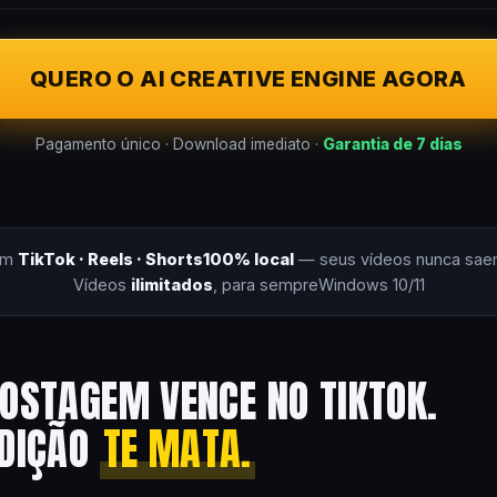
QUERO O AI CREATIVE ENGINE AGORA
Pagamento único · Download imediato ·
Garantia de 7 dias
om
TikTok · Reels · Shorts
100% local
— seus vídeos nunca sae
Vídeos
ilimitados
, para sempre
Windows 10/11
OSTAGEM VENCE NO TIKTOK.
EDIÇÃO
TE MATA.