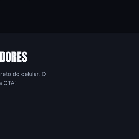
EDORES
eto do celular. O
a CTA: