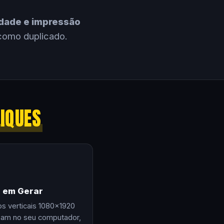
cidade e impressão
como duplicado.
LIQUES
e em Gerar
os verticais 1080×1920
zam no seu computador,