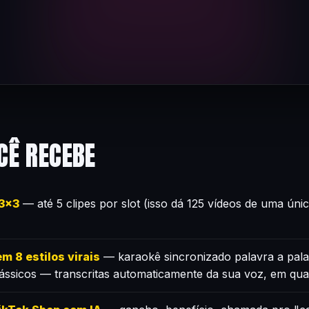
CÊ RECEBE
×3×3
— até 5 clipes por slot (isso dá 125 vídeos de uma úni
m 8 estilos virais
— karaokê sincronizado palavra a pala
lássicos — transcritas automaticamente da sua voz, em qua