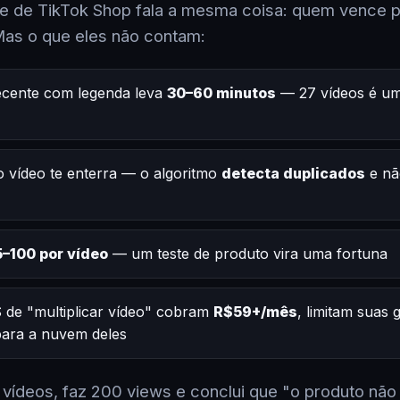
 de TikTok Shop fala a mesma coisa: quem vence po
Mas o que eles não contam:
ecente com legenda leva
30–60 minutos
— 27 vídeos é um
 vídeo te enterra — o algoritmo
detecta duplicados
e nã
–100 por vídeo
— um teste de produto vira uma fortuna
 de "multiplicar vídeo" cobram
R$59+/mês
, limitam suas
 para a nuvem deles
2 vídeos, faz 200 views e conclui que "o produto não