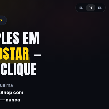
EN
PT
ES
ES
PLES EM
OSTAR
—
 CLIQUE
queima
k Shop com
 — nunca.