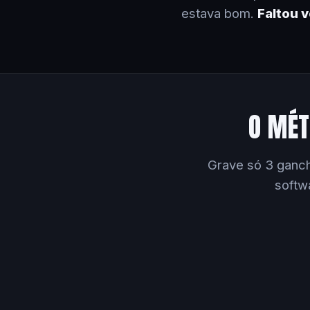
estava bom.
Faltou 
O MÉT
Grave só 3 ganch
softw