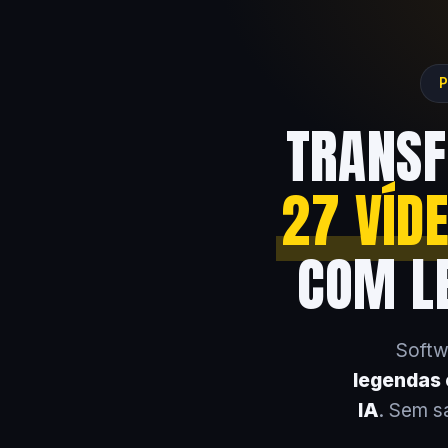
P
TRANSF
27 VÍD
COM LE
Softw
legendas e
IA
. Sem s