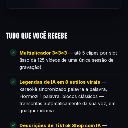
TUDO QUE VOCÊ RECEBE
Multiplicador 3×3×3
— até 5 clipes por slot
(isso dá 125 vídeos de uma única sessão de
gravação)
Legendas de IA em 8 estilos virais
—
karaokê sincronizado palavra a palavra,
Hormozi 1 palavra, blocos clássicos —
transcritas automaticamente da sua voz, em
qualquer idioma
Descrições de TikTok Shop com IA
—