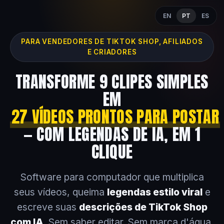
EN
PT
ES
PARA VENDEDORES DE TIKTOK SHOP, AFILIADOS
E CRIADORES
TRANSFORME 9 CLIPES SIMPLES
EM
27 VÍDEOS PRONTOS PARA POSTAR
— COM LEGENDAS DE IA, EM 1
CLIQUE
Software para computador que multiplica
seus vídeos, queima
legendas estilo viral
e
escreve suas
descrições de TikTok Shop
com IA
. Sem saber editar. Sem marca d'água.