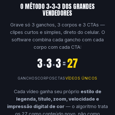
O MÉTODO 3×3×3 DOS GRANDES
VENDEDORES
Grave só 3 ganchos, 3 corpos e 3 CTAs —
clipes curtos e simples, direto do celular. O
software combina cada gancho com cada
corpo com cada CTA:
3
3
3
=
27
×
×
GANCHOS
CORPOS
CTAS
VÍDEOS ÚNICOS
Cada vídeo ganha seu próprio
estilo de
legenda, título, zoom, velocidade e
impressão digital de cor
— o algoritmo trata
os 27 como conteúdo novo, não como