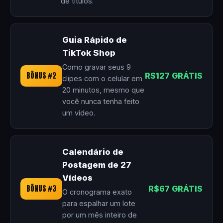
de títulos.
Guia Rápido de
TikTok Shop
Como gravar seus 9
BÔNUS #2
R$127 GRÁTIS
clipes com o celular em
20 minutos, mesmo que
você nunca tenha feito
um vídeo.
Calendário de
Postagem de 27
Vídeos
BÔNUS #3
R$67 GRÁTIS
O cronograma exato
para espalhar um lote
por um mês inteiro de