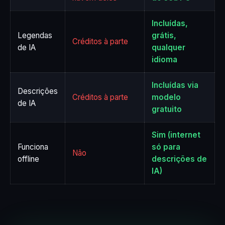
Incluídas,
Legendas
grátis,
Créditos à parte
de IA
qualquer
idioma
Incluídas via
Descrições
Créditos à parte
modelo
de IA
gratuito
Sim (internet
Funciona
só para
Não
offline
descrições de
IA)