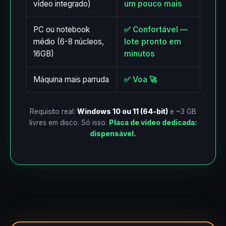
vídeo integrado)
um pouco mais
PC ou notebook
✅ Confortável —
médio (6-8 núcleos,
lote pronto em
16GB)
minutos
Máquina mais parruda
✅ Voa 🚀
Requisito real:
Windows 10 ou 11 (64-bit)
e ~3 GB
livres em disco. Só isso.
Placa de vídeo dedicada:
dispensável.