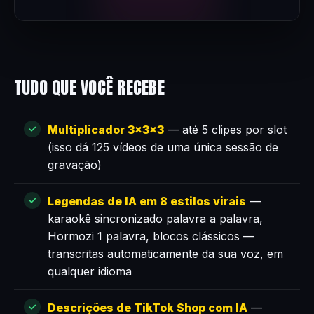
TUDO QUE VOCÊ RECEBE
Multiplicador 3×3×3
— até 5 clipes por slot
(isso dá 125 vídeos de uma única sessão de
gravação)
Legendas de IA em 8 estilos virais
—
karaokê sincronizado palavra a palavra,
Hormozi 1 palavra, blocos clássicos —
transcritas automaticamente da sua voz, em
qualquer idioma
Descrições de TikTok Shop com IA
—