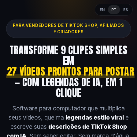
EN
PT
ES
PARA VENDEDORES DE TIKTOK SHOP, AFILIADOS
E CRIADORES
TRANSFORME 9 CLIPES SIMPLES
EM
27 VÍDEOS PRONTOS PARA POSTAR
— COM LEGENDAS DE IA, EM 1
CLIQUE
Software para computador que multiplica
seus vídeos, queima
legendas estilo viral
e
escreve suas
descrições de TikTok Shop
com IA
. Sem saber editar. Sem marca d'água.