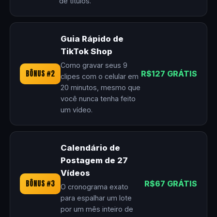
de títulos.
Guia Rápido de
TikTok Shop
Como gravar seus 9
BÔNUS #2
R$127 GRÁTIS
clipes com o celular em
20 minutos, mesmo que
você nunca tenha feito
um vídeo.
Calendário de
Postagem de 27
Vídeos
BÔNUS #3
R$67 GRÁTIS
O cronograma exato
para espalhar um lote
por um mês inteiro de