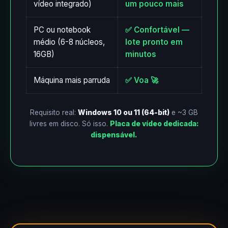
vídeo integrado)
um pouco mais
PC ou notebook
✅ Confortável —
médio (6-8 núcleos,
lote pronto em
16GB)
minutos
Máquina mais parruda
✅ Voa 🚀
Requisito real:
Windows 10 ou 11 (64-bit)
e ~3 GB
livres em disco. Só isso.
Placa de vídeo dedicada:
dispensável.