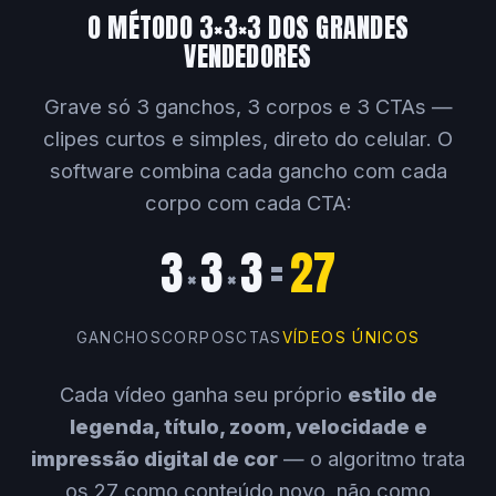
O MÉTODO 3×3×3 DOS GRANDES
VENDEDORES
Grave só 3 ganchos, 3 corpos e 3 CTAs —
clipes curtos e simples, direto do celular. O
software combina cada gancho com cada
corpo com cada CTA:
3
3
3
=
27
×
×
GANCHOS
CORPOS
CTAS
VÍDEOS ÚNICOS
Cada vídeo ganha seu próprio
estilo de
legenda, título, zoom, velocidade e
impressão digital de cor
— o algoritmo trata
os 27 como conteúdo novo, não como