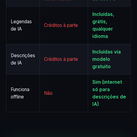
Incluídas,
Legendas
grátis,
Créditos à parte
de IA
qualquer
idioma
Incluídas via
Descrições
Créditos à parte
modelo
de IA
gratuito
Sim (internet
Funciona
só para
Não
offline
descrições de
IA)