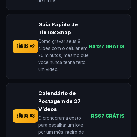
de títulos.
Guia Rápido de
TikTok Shop
Como gravar seus 9
BÔNUS #2
R$127 GRÁTIS
clipes com o celular em
20 minutos, mesmo que
você nunca tenha feito
um vídeo.
Calendário de
Postagem de 27
Vídeos
BÔNUS #3
R$67 GRÁTIS
O cronograma exato
para espalhar um lote
por um mês inteiro de