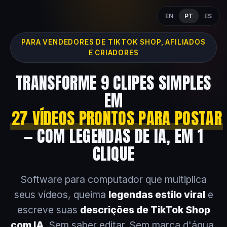
EN
PT
ES
PARA VENDEDORES DE TIKTOK SHOP, AFILIADOS
E CRIADORES
TRANSFORME 9 CLIPES SIMPLES
EM
27 VÍDEOS PRONTOS PARA POSTAR
— COM LEGENDAS DE IA, EM 1
CLIQUE
Software para computador que multiplica
seus vídeos, queima
legendas estilo viral
e
escreve suas
descrições de TikTok Shop
com IA
. Sem saber editar. Sem marca d'água.