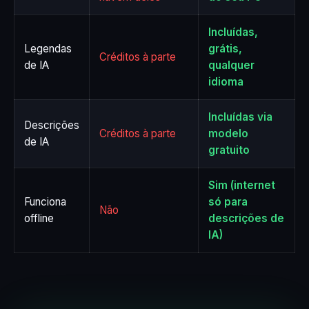
Incluídas,
Legendas
grátis,
Créditos à parte
de IA
qualquer
idioma
Incluídas via
Descrições
Créditos à parte
modelo
de IA
gratuito
Sim (internet
Funciona
só para
Não
offline
descrições de
IA)