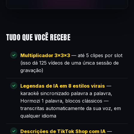
TUDO QUE VOCÊ RECEBE
Multiplicador 3×3×3
— até 5 clipes por slot
(isso dá 125 vídeos de uma única sessão de
gravação)
Legendas de IA em 8 estilos virais
—
karaokê sincronizado palavra a palavra,
Hormozi 1 palavra, blocos clássicos —
transcritas automaticamente da sua voz, em
qualquer idioma
Descrições de TikTok Shop com IA
—