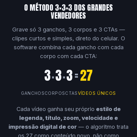
O MÉTODO 3×3×3 DOS GRANDES
VENDEDORES
Grave só 3 ganchos, 3 corpos e 3 CTAs —
clipes curtos e simples, direto do celular. O
software combina cada gancho com cada
corpo com cada CTA:
3
3
3
=
27
×
×
GANCHOS
CORPOS
CTAS
VÍDEOS ÚNICOS
Cada vídeo ganha seu próprio
estilo de
legenda, título, zoom, velocidade e
impressão digital de cor
— o algoritmo trata
os 27 como conteúdo novo, não como