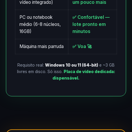
vídeo integrado)
um pouco mais
PC ou notebook
✅ Confortável —
médio (6-8 núcleos,
lote pronto em
16GB)
minutos
Máquina mais parruda
✅ Voa 🚀
Requisito real:
Windows 10 ou 11 (64-bit)
e ~3 GB
livres em disco. Só isso.
Placa de vídeo dedicada:
dispensável.