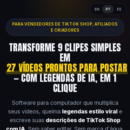
EN
PT
ES
PARA VENDEDORES DE TIKTOK SHOP, AFILIADOS
E CRIADORES
TRANSFORME 9 CLIPES SIMPLES
EM
27 VÍDEOS PRONTOS PARA POSTAR
— COM LEGENDAS DE IA, EM 1
CLIQUE
Software para computador que multiplica
seus vídeos, queima
legendas estilo viral
e
escreve suas
descrições de TikTok Shop
com IA
. Sem saber editar. Sem marca d'água.