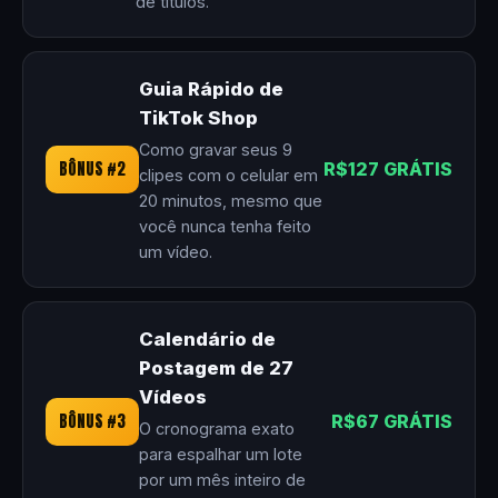
de títulos.
Guia Rápido de
TikTok Shop
Como gravar seus 9
BÔNUS #2
R$127 GRÁTIS
clipes com o celular em
20 minutos, mesmo que
você nunca tenha feito
um vídeo.
Calendário de
Postagem de 27
Vídeos
BÔNUS #3
R$67 GRÁTIS
O cronograma exato
para espalhar um lote
por um mês inteiro de