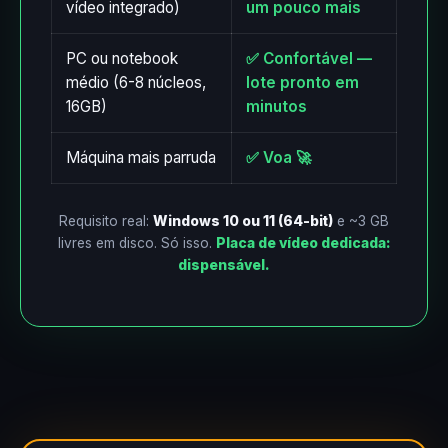
vídeo integrado)
um pouco mais
PC ou notebook
✅ Confortável —
médio (6-8 núcleos,
lote pronto em
16GB)
minutos
Máquina mais parruda
✅ Voa 🚀
Requisito real:
Windows 10 ou 11 (64-bit)
e ~3 GB
livres em disco. Só isso.
Placa de vídeo dedicada:
dispensável.