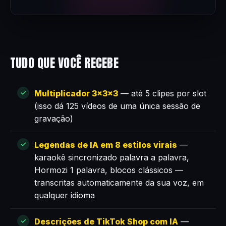
TUDO QUE VOCÊ RECEBE
Multiplicador 3×3×3
— até 5 clipes por slot
(isso dá 125 vídeos de uma única sessão de
gravação)
Legendas de IA em 8 estilos virais
—
karaokê sincronizado palavra a palavra,
Hormozi 1 palavra, blocos clássicos —
transcritas automaticamente da sua voz, em
qualquer idioma
Descrições de TikTok Shop com IA
—