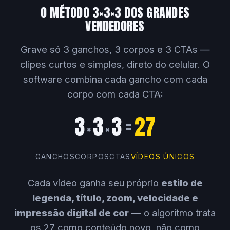
O MÉTODO 3×3×3 DOS GRANDES
VENDEDORES
Grave só 3 ganchos, 3 corpos e 3 CTAs —
clipes curtos e simples, direto do celular. O
software combina cada gancho com cada
corpo com cada CTA:
3
3
3
=
27
×
×
GANCHOS
CORPOS
CTAS
VÍDEOS ÚNICOS
Cada vídeo ganha seu próprio
estilo de
legenda, título, zoom, velocidade e
impressão digital de cor
— o algoritmo trata
os 27 como conteúdo novo, não como