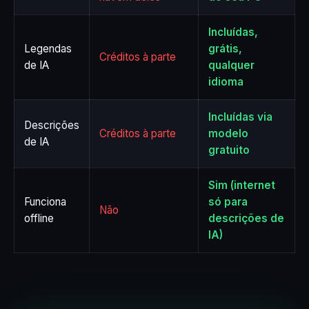
Incluídas,
Legendas
grátis,
Créditos à parte
de IA
qualquer
idioma
Incluídas via
Descrições
Créditos à parte
modelo
de IA
gratuito
Sim (internet
Funciona
só para
Não
offline
descrições de
IA)