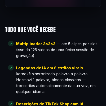
TUDO QUE VOCÊ RECEBE
Multiplicador 3×3×3
— até 5 clipes por slot
(isso dá 125 vídeos de uma única sessão de
gravação)
Legendas de IA em 8 estilos virais
—
karaokê sincronizado palavra a palavra,
Hormozi 1 palavra, blocos clássicos —
transcritas automaticamente da sua voz, em
qualquer idioma
Descrições de TikTok Shop com IA
—