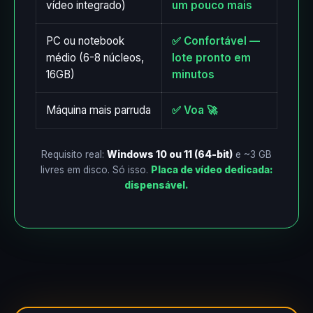
vídeo integrado)
um pouco mais
PC ou notebook
✅ Confortável —
médio (6-8 núcleos,
lote pronto em
16GB)
minutos
Máquina mais parruda
✅ Voa 🚀
Requisito real:
Windows 10 ou 11 (64-bit)
e ~3 GB
livres em disco. Só isso.
Placa de vídeo dedicada:
dispensável.