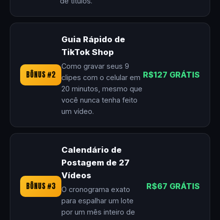
de títulos.
Guia Rápido de
TikTok Shop
Como gravar seus 9
BÔNUS #2
R$127 GRÁTIS
clipes com o celular em
20 minutos, mesmo que
você nunca tenha feito
um vídeo.
Calendário de
Postagem de 27
Vídeos
BÔNUS #3
R$67 GRÁTIS
O cronograma exato
para espalhar um lote
por um mês inteiro de