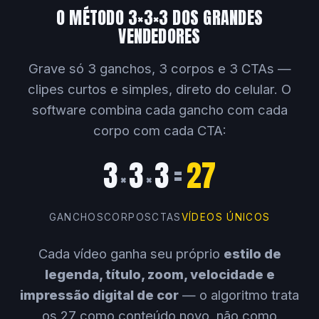
O MÉTODO 3×3×3 DOS GRANDES
VENDEDORES
Grave só 3 ganchos, 3 corpos e 3 CTAs —
clipes curtos e simples, direto do celular. O
software combina cada gancho com cada
corpo com cada CTA:
3
3
3
=
27
×
×
GANCHOS
CORPOS
CTAS
VÍDEOS ÚNICOS
Cada vídeo ganha seu próprio
estilo de
legenda, título, zoom, velocidade e
impressão digital de cor
— o algoritmo trata
os 27 como conteúdo novo, não como