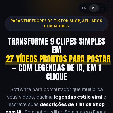
EN
PT
ES
PARA VENDEDORES DE TIKTOK SHOP, AFILIADOS
E CRIADORES
TRANSFORME 9 CLIPES SIMPLES
EM
27 VÍDEOS PRONTOS PARA POSTAR
— COM LEGENDAS DE IA, EM 1
CLIQUE
Software para computador que multiplica
seus vídeos, queima
legendas estilo viral
e
escreve suas
descrições de TikTok Shop
com IA
. Sem saber editar. Sem marca d'água.