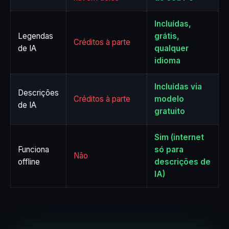
Incluídas,
Legendas
grátis,
Créditos à parte
de IA
qualquer
idioma
Incluídas via
Descrições
Créditos à parte
modelo
de IA
gratuito
Sim (internet
Funciona
só para
Não
offline
descrições de
IA)