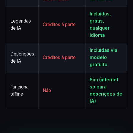
Incluídas,
Legendas
grátis,
Créditos à parte
de IA
qualquer
idioma
Incluídas via
Descrições
Créditos à parte
modelo
de IA
gratuito
Sim (internet
Funciona
só para
Não
offline
descrições de
IA)