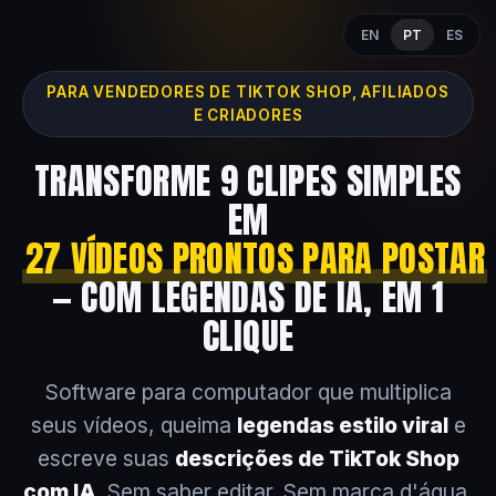
EN
PT
ES
PARA VENDEDORES DE TIKTOK SHOP, AFILIADOS
E CRIADORES
TRANSFORME 9 CLIPES SIMPLES
EM
27 VÍDEOS PRONTOS PARA POSTAR
— COM LEGENDAS DE IA, EM 1
CLIQUE
Software para computador que multiplica
seus vídeos, queima
legendas estilo viral
e
escreve suas
descrições de TikTok Shop
com IA
. Sem saber editar. Sem marca d'água.