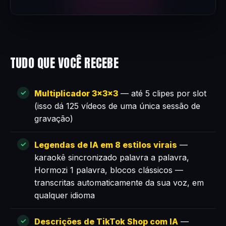
TUDO QUE VOCÊ RECEBE
Multiplicador 3×3×3
— até 5 clipes por slot
(isso dá 125 vídeos de uma única sessão de
gravação)
Legendas de IA em 8 estilos virais
—
karaokê sincronizado palavra a palavra,
Hormozi 1 palavra, blocos clássicos —
transcritas automaticamente da sua voz, em
qualquer idioma
Descrições de TikTok Shop com IA
—