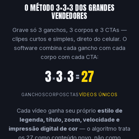
O MÉTODO 3×3×3 DOS GRANDES
VENDEDORES
Grave só 3 ganchos, 3 corpos e 3 CTAs —
clipes curtos e simples, direto do celular. O
software combina cada gancho com cada
corpo com cada CTA:
3
3
3
=
27
×
×
GANCHOS
CORPOS
CTAS
VÍDEOS ÚNICOS
Cada vídeo ganha seu próprio
estilo de
legenda, título, zoom, velocidade e
impressão digital de cor
— o algoritmo trata
os 27 como conteúdo novo, não como