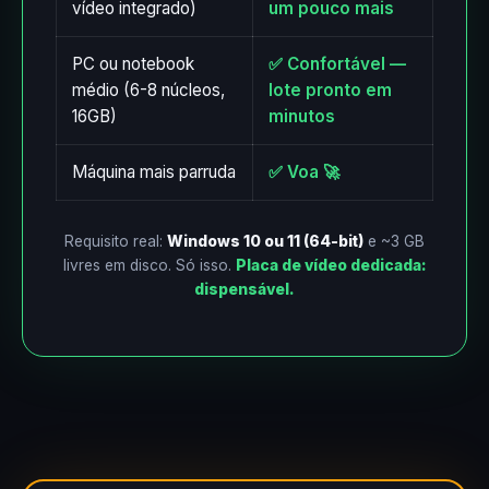
vídeo integrado)
um pouco mais
PC ou notebook
✅ Confortável —
médio (6-8 núcleos,
lote pronto em
16GB)
minutos
Máquina mais parruda
✅ Voa 🚀
Requisito real:
Windows 10 ou 11 (64-bit)
e ~3 GB
livres em disco. Só isso.
Placa de vídeo dedicada:
dispensável.