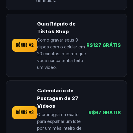
de títulos.
Guia Rápido de
TikTok Shop
Como gravar seus 9
BÔNUS #2
R$127 GRÁTIS
clipes com o celular em
20 minutos, mesmo que
você nunca tenha feito
um vídeo.
Calendário de
Postagem de 27
Vídeos
BÔNUS #3
R$67 GRÁTIS
O cronograma exato
para espalhar um lote
por um mês inteiro de