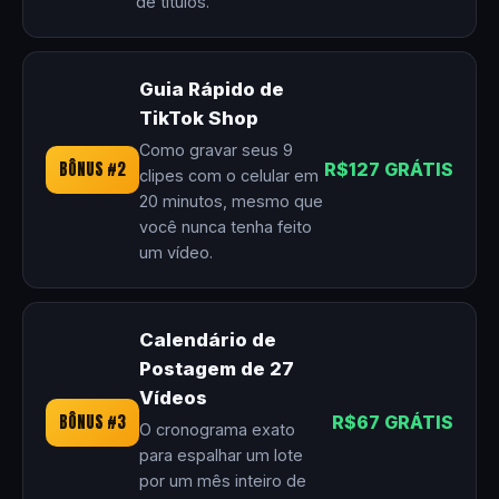
de títulos.
Guia Rápido de
TikTok Shop
Como gravar seus 9
BÔNUS #2
R$127 GRÁTIS
clipes com o celular em
20 minutos, mesmo que
você nunca tenha feito
um vídeo.
Calendário de
Postagem de 27
Vídeos
BÔNUS #3
R$67 GRÁTIS
O cronograma exato
para espalhar um lote
por um mês inteiro de