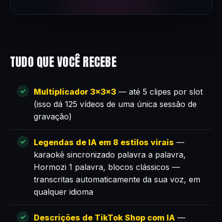
TUDO QUE VOCÊ RECEBE
Multiplicador 3×3×3
— até 5 clipes por slot
(isso dá 125 vídeos de uma única sessão de
gravação)
Legendas de IA em 8 estilos virais
—
karaokê sincronizado palavra a palavra,
Hormozi 1 palavra, blocos clássicos —
transcritas automaticamente da sua voz, em
qualquer idioma
Descrições de TikTok Shop com IA
—