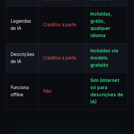
Incluídas,
Legendas
grátis,
Créditos à parte
de IA
qualquer
idioma
Incluídas via
Descrições
Créditos à parte
modelo
de IA
gratuito
Sim (internet
Funciona
só para
Não
offline
descrições de
IA)