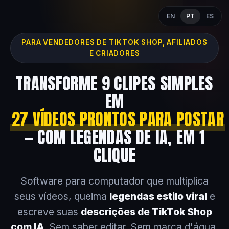
EN
PT
ES
PARA VENDEDORES DE TIKTOK SHOP, AFILIADOS
E CRIADORES
TRANSFORME 9 CLIPES SIMPLES
EM
27 VÍDEOS PRONTOS PARA POSTAR
— COM LEGENDAS DE IA, EM 1
CLIQUE
Software para computador que multiplica
seus vídeos, queima
legendas estilo viral
e
escreve suas
descrições de TikTok Shop
com IA
. Sem saber editar. Sem marca d'água.