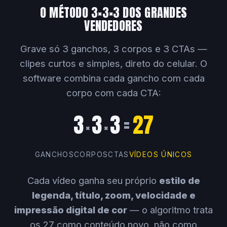
O MÉTODO 3×3×3 DOS GRANDES
VENDEDORES
Grave só 3 ganchos, 3 corpos e 3 CTAs —
clipes curtos e simples, direto do celular. O
software combina cada gancho com cada
corpo com cada CTA:
3
3
3
=
27
×
×
GANCHOS
CORPOS
CTAS
VÍDEOS ÚNICOS
Cada vídeo ganha seu próprio
estilo de
legenda, título, zoom, velocidade e
impressão digital de cor
— o algoritmo trata
os 27 como conteúdo novo, não como