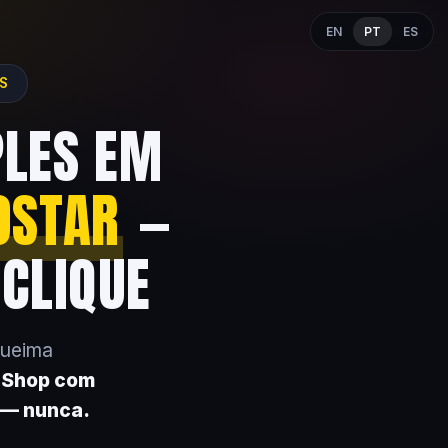
EN
PT
ES
ES
PLES EM
OSTAR
—
 CLIQUE
queima
k Shop com
 — nunca.