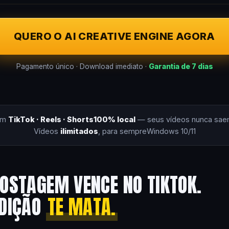
QUERO O AI CREATIVE ENGINE AGORA
Pagamento único · Download imediato ·
Garantia de 7 dias
om
TikTok · Reels · Shorts
100% local
— seus vídeos nunca sae
Vídeos
ilimitados
, para sempre
Windows 10/11
OSTAGEM VENCE NO TIKTOK.
EDIÇÃO
TE MATA.