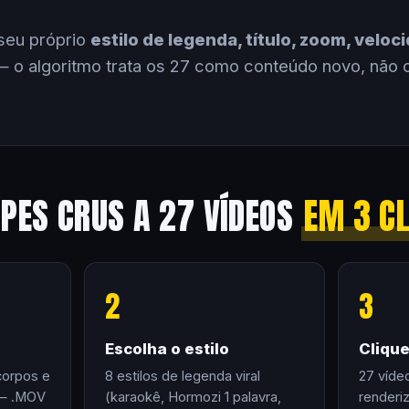
seu próprio
estilo de legenda, título, zoom, velo
 o algoritmo trata os 27 como conteúdo novo, não 
IPES CRUS A 27 VÍDEOS
EM 3 C
2
3
Escolha o estilo
Cliqu
corpos e
8 estilos de legenda viral
27 víde
 — .MOV
(karaokê, Hormozi 1 palavra,
renderi