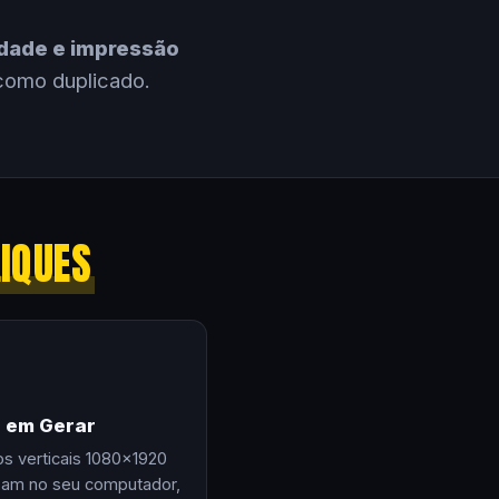
cidade e impressão
como duplicado.
LIQUES
e em Gerar
os verticais 1080×1920
zam no seu computador,