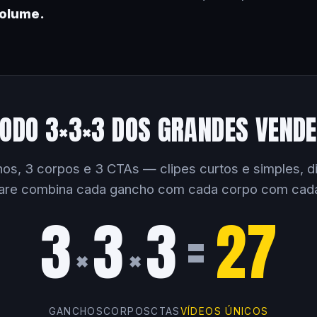
volume.
ODO 3×3×3 DOS GRANDES VEND
os, 3 corpos e 3 CTAs — clipes curtos e simples, dir
are combina cada gancho com cada corpo com cad
3
3
3
=
27
×
×
GANCHOS
CORPOS
CTAS
VÍDEOS ÚNICOS