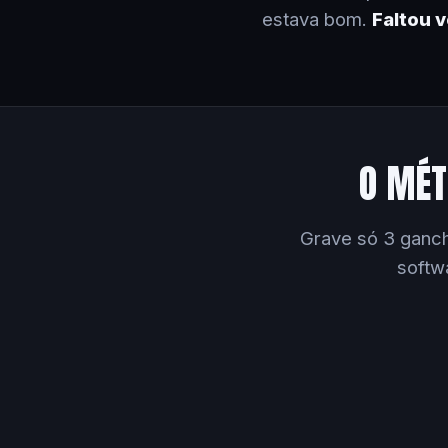
estava bom.
Faltou 
O MÉT
Grave só 3 ganch
softw