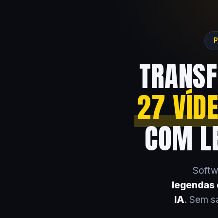
P
TRANSF
27 VÍD
COM LE
Softw
legendas e
IA
. Sem s