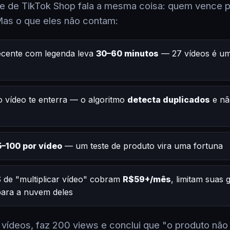
 de TikTok Shop fala a mesma coisa: quem vence po
Mas o que eles não contam:
ecente com legenda leva
30–60 minutos
— 27 vídeos é um
 vídeo te enterra — o algoritmo
detecta duplicados
e nã
–100 por vídeo
— um teste de produto vira uma fortuna
 de "multiplicar vídeo" cobram
R$59+/mês
, limitam suas
 para a nuvem deles
2 vídeos, faz 200 views e conclui que "o produto não