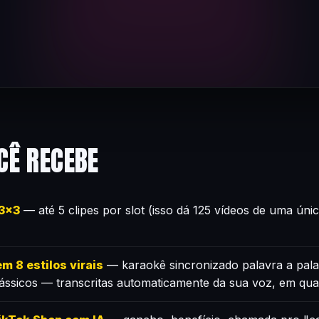
CÊ RECEBE
×3×3
— até 5 clipes por slot (isso dá 125 vídeos de uma úni
m 8 estilos virais
— karaokê sincronizado palavra a pala
lássicos — transcritas automaticamente da sua voz, em qua