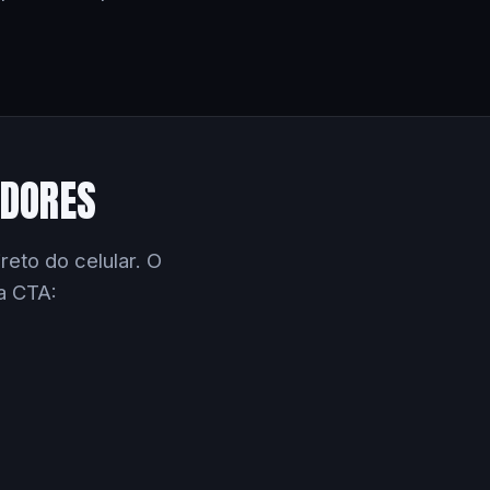
EDORES
eto do celular. O
a CTA: