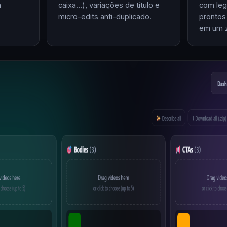
m
caixa…), variações de título e
com leg
micro-edits anti-duplicado.
prontos
em um z