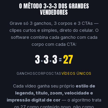
O MÉTODO 3×3×3 DOS GRANDES
VENDEDORES
Grave só 3 ganchos, 3 corpos e 3 CTAs —
clipes curtos e simples, direto do celular. O
software combina cada gancho com cada
corpo com cada CTA:
3
3
3
=
27
×
×
GANCHOS
CORPOS
CTAS
VÍDEOS ÚNICOS
Cada vídeo ganha seu próprio
estilo de
legenda, título, zoom, velocidade e
impressão digital de cor
— o algoritmo trata
os 27 como conteúdo novo, não como