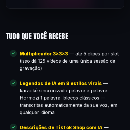
TUDO QUE VOCÊ RECEBE
Multiplicador 3×3×3
— até 5 clipes por slot
(isso dá 125 vídeos de uma única sessão de
gravação)
Legendas de IA em 8 estilos virais
—
karaokê sincronizado palavra a palavra,
Hormozi 1 palavra, blocos clássicos —
transcritas automaticamente da sua voz, em
qualquer idioma
Descrições de TikTok Shop com IA
—