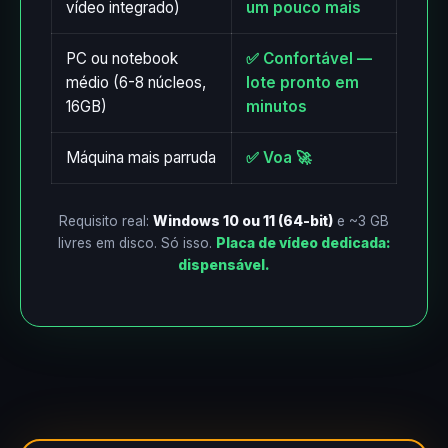
vídeo integrado)
um pouco mais
PC ou notebook
✅ Confortável —
médio (6-8 núcleos,
lote pronto em
16GB)
minutos
Máquina mais parruda
✅ Voa 🚀
Requisito real:
Windows 10 ou 11 (64-bit)
e ~3 GB
livres em disco. Só isso.
Placa de vídeo dedicada:
dispensável.