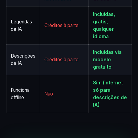
Incluídas,
Legendas
grátis,
Créditos à parte
de IA
qualquer
idioma
Incluídas via
Descrições
Créditos à parte
modelo
de IA
gratuito
Sim (internet
Funciona
só para
Não
offline
descrições de
IA)