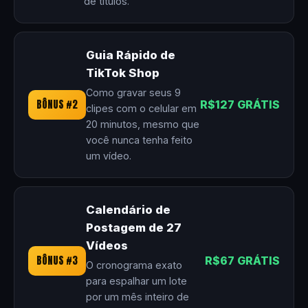
de títulos.
Guia Rápido de
TikTok Shop
Como gravar seus 9
BÔNUS #2
R$127 GRÁTIS
clipes com o celular em
20 minutos, mesmo que
você nunca tenha feito
um vídeo.
Calendário de
Postagem de 27
Vídeos
BÔNUS #3
R$67 GRÁTIS
O cronograma exato
para espalhar um lote
por um mês inteiro de