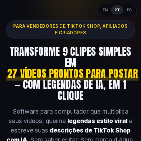
EN
PT
ES
PARA VENDEDORES DE TIKTOK SHOP, AFILIADOS
E CRIADORES
TRANSFORME 9 CLIPES SIMPLES
EM
27 VÍDEOS PRONTOS PARA POSTAR
— COM LEGENDAS DE IA, EM 1
CLIQUE
Software para computador que multiplica
seus vídeos, queima
legendas estilo viral
e
escreve suas
descrições de TikTok Shop
com IA
. Sem saber editar. Sem marca d'água.