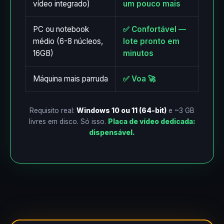
vídeo integrado)
um pouco mais
PC ou notebook
✅ Confortável —
médio (6-8 núcleos,
lote pronto em
16GB)
minutos
Máquina mais parruda
✅ Voa 🚀
Requisito real:
Windows 10 ou 11 (64-bit)
e ~3 GB
livres em disco. Só isso.
Placa de vídeo dedicada:
dispensável.