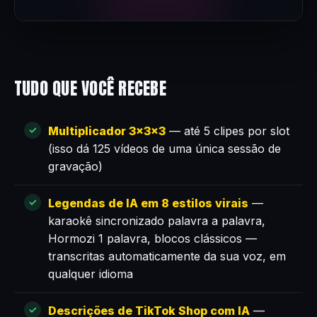
TUDO QUE VOCÊ RECEBE
Multiplicador 3×3×3
— até 5 clipes por slot
(isso dá 125 vídeos de uma única sessão de
gravação)
Legendas de IA em 8 estilos virais
—
karaokê sincronizado palavra a palavra,
Hormozi 1 palavra, blocos clássicos —
transcritas automaticamente da sua voz, em
qualquer idioma
Descrições de TikTok Shop com IA
—