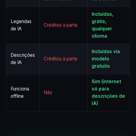
Incluídas,
Legendas
grátis,
Créditos à parte
de IA
qualquer
idioma
Incluídas via
Descrições
Créditos à parte
modelo
de IA
gratuito
Sim (internet
Funciona
só para
Não
offline
descrições de
IA)