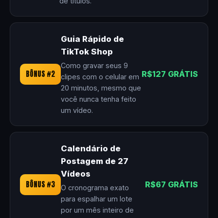
de títulos.
Guia Rápido de
TikTok Shop
Como gravar seus 9
BÔNUS #2
R$127 GRÁTIS
clipes com o celular em
20 minutos, mesmo que
você nunca tenha feito
um vídeo.
Calendário de
Postagem de 27
Vídeos
BÔNUS #3
R$67 GRÁTIS
O cronograma exato
para espalhar um lote
por um mês inteiro de