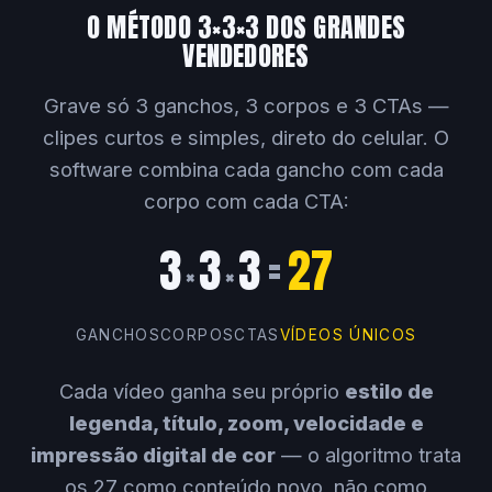
O MÉTODO 3×3×3 DOS GRANDES
VENDEDORES
Grave só 3 ganchos, 3 corpos e 3 CTAs —
clipes curtos e simples, direto do celular. O
software combina cada gancho com cada
corpo com cada CTA:
3
3
3
=
27
×
×
GANCHOS
CORPOS
CTAS
VÍDEOS ÚNICOS
Cada vídeo ganha seu próprio
estilo de
legenda, título, zoom, velocidade e
impressão digital de cor
— o algoritmo trata
os 27 como conteúdo novo, não como