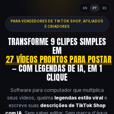
EN
PT
ES
PARA VENDEDORES DE TIKTOK SHOP, AFILIADOS
E CRIADORES
TRANSFORME 9 CLIPES SIMPLES
EM
27 VÍDEOS PRONTOS PARA POSTAR
— COM LEGENDAS DE IA, EM 1
CLIQUE
Software para computador que multiplica
seus vídeos, queima
legendas estilo viral
e
escreve suas
descrições de TikTok Shop
com IA
. Sem saber editar. Sem marca d'água.