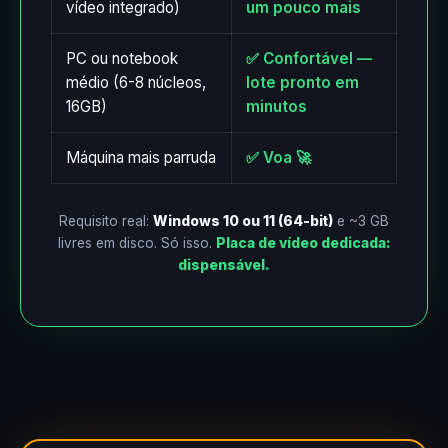
vídeo integrado)
um pouco mais
PC ou notebook
✅ Confortável —
médio (6-8 núcleos,
lote pronto em
16GB)
minutos
Máquina mais parruda
✅ Voa 🚀
Requisito real:
Windows 10 ou 11 (64-bit)
e ~3 GB
livres em disco. Só isso.
Placa de vídeo dedicada:
dispensável.