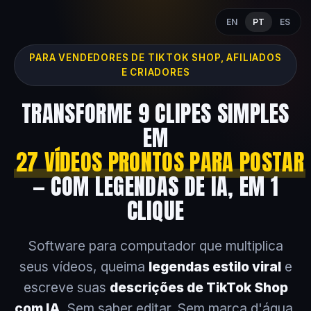
EN
PT
ES
PARA VENDEDORES DE TIKTOK SHOP, AFILIADOS
E CRIADORES
TRANSFORME 9 CLIPES SIMPLES
EM
27 VÍDEOS PRONTOS PARA POSTAR
— COM LEGENDAS DE IA, EM 1
CLIQUE
Software para computador que multiplica
seus vídeos, queima
legendas estilo viral
e
escreve suas
descrições de TikTok Shop
com IA
. Sem saber editar. Sem marca d'água.