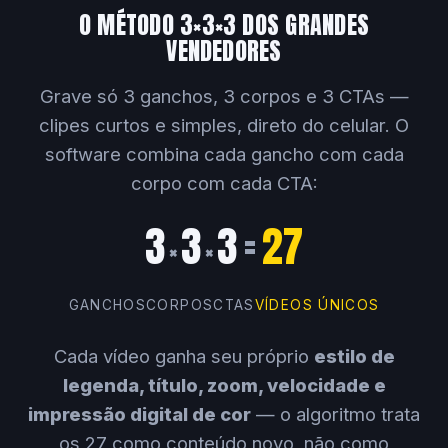
O MÉTODO 3×3×3 DOS GRANDES
VENDEDORES
Grave só 3 ganchos, 3 corpos e 3 CTAs —
clipes curtos e simples, direto do celular. O
software combina cada gancho com cada
corpo com cada CTA:
3
3
3
=
27
×
×
GANCHOS
CORPOS
CTAS
VÍDEOS ÚNICOS
Cada vídeo ganha seu próprio
estilo de
legenda, título, zoom, velocidade e
impressão digital de cor
— o algoritmo trata
os 27 como conteúdo novo, não como