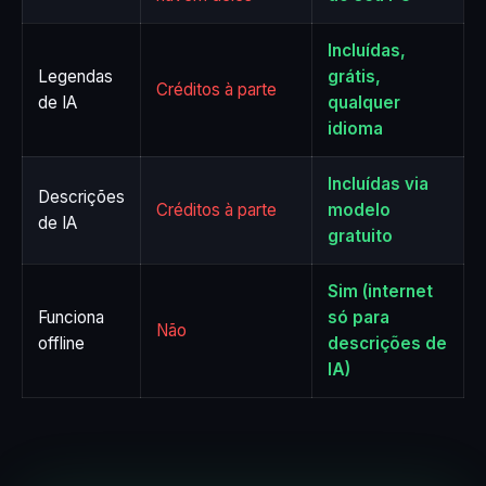
Incluídas,
Legendas
grátis,
Créditos à parte
de IA
qualquer
idioma
Incluídas via
Descrições
Créditos à parte
modelo
de IA
gratuito
Sim (internet
Funciona
só para
Não
offline
descrições de
IA)