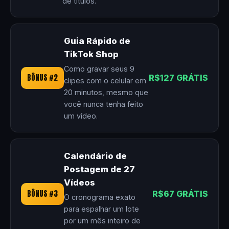
de títulos.
Guia Rápido de
TikTok Shop
Como gravar seus 9
BÔNUS #2
R$127 GRÁTIS
clipes com o celular em
20 minutos, mesmo que
você nunca tenha feito
um vídeo.
Calendário de
Postagem de 27
Vídeos
BÔNUS #3
R$67 GRÁTIS
O cronograma exato
para espalhar um lote
por um mês inteiro de