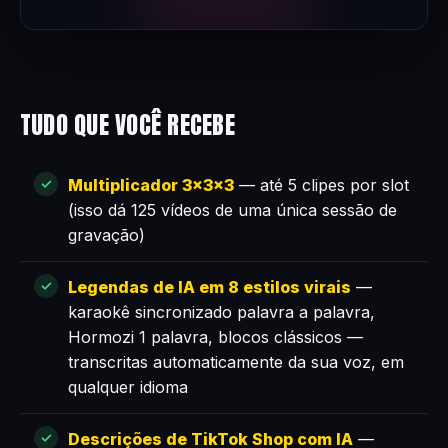
TUDO QUE VOCÊ RECEBE
Multiplicador 3×3×3
— até 5 clipes por slot
(isso dá 125 vídeos de uma única sessão de
gravação)
Legendas de IA em 8 estilos virais
—
karaokê sincronizado palavra a palavra,
Hormozi 1 palavra, blocos clássicos —
transcritas automaticamente da sua voz, em
qualquer idioma
Descrições de TikTok Shop com IA
—