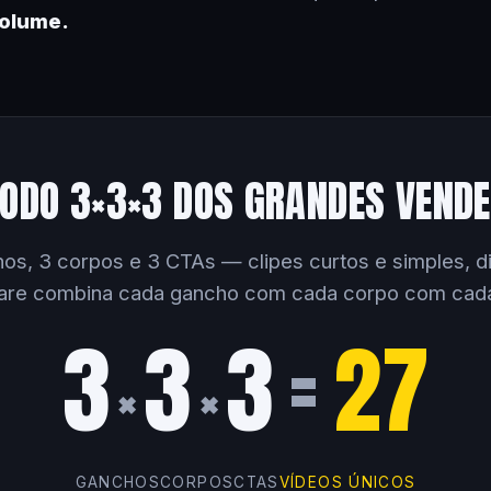
volume.
ODO 3×3×3 DOS GRANDES VEND
os, 3 corpos e 3 CTAs — clipes curtos e simples, dir
are combina cada gancho com cada corpo com cad
3
3
3
=
27
×
×
GANCHOS
CORPOS
CTAS
VÍDEOS ÚNICOS