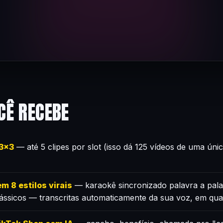
CÊ RECEBE
×3×3
— até 5 clipes por slot (isso dá 125 vídeos de uma úni
m 8 estilos virais
— karaokê sincronizado palavra a pala
lássicos — transcritas automaticamente da sua voz, em qua