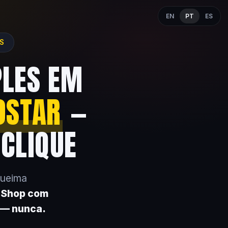
EN
PT
ES
ES
PLES EM
OSTAR
—
 CLIQUE
queima
k Shop com
 — nunca.