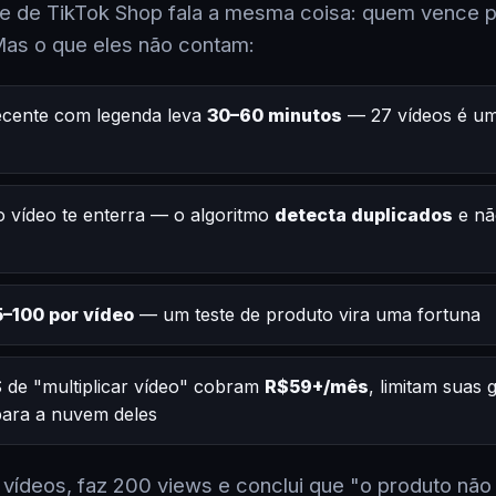
 de TikTok Shop fala a mesma coisa: quem vence po
Mas o que eles não contam:
ecente com legenda leva
30–60 minutos
— 27 vídeos é um
 vídeo te enterra — o algoritmo
detecta duplicados
e nã
–100 por vídeo
— um teste de produto vira uma fortuna
 de "multiplicar vídeo" cobram
R$59+/mês
, limitam suas
 para a nuvem deles
2 vídeos, faz 200 views e conclui que "o produto não