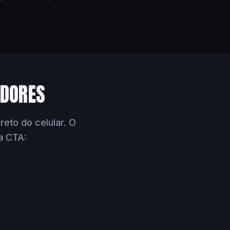
EDORES
eto do celular. O
a CTA: