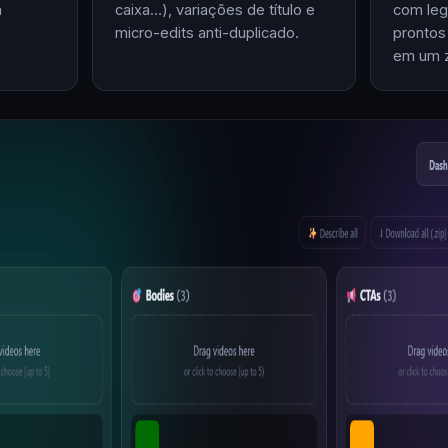
m
caixa…), variações de título e
com leg
micro-edits anti-duplicado.
prontos
em um z