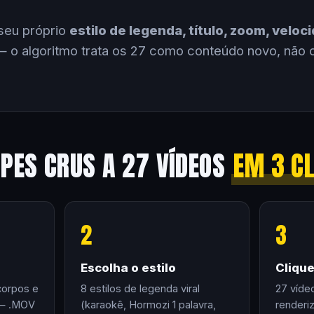
seu próprio
estilo de legenda, título, zoom, velo
 o algoritmo trata os 27 como conteúdo novo, não 
IPES CRUS A 27 VÍDEOS
EM 3 C
2
3
Escolha o estilo
Cliqu
corpos e
8 estilos de legenda viral
27 víde
 — .MOV
(karaokê, Hormozi 1 palavra,
renderi