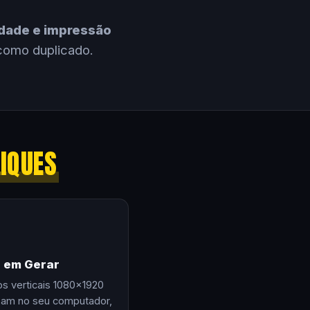
cidade e impressão
como duplicado.
LIQUES
e em Gerar
os verticais 1080×1920
zam no seu computador,