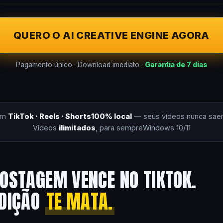
QUERO O AI CREATIVE ENGINE AGORA
Pagamento único · Download imediato ·
Garantia de 7 dias
om
TikTok · Reels · Shorts
100% local
— seus vídeos nunca sae
Vídeos
ilimitados
, para sempre
Windows 10/11
OSTAGEM VENCE NO TIKTOK.
EDIÇÃO
TE MATA.