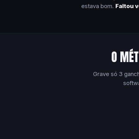
estava bom.
Faltou 
O MÉT
Grave só 3 ganch
softw