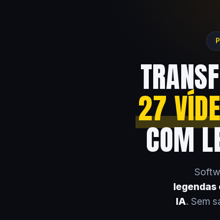
P
TRANSF
27 VÍD
COM LE
Softw
legendas e
IA
. Sem s