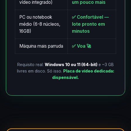
vídeo integrado)
um pouco mais
PC ou notebook
✅ Confortável —
médio (6-8 núcleos,
lote pronto em
16GB)
minutos
Máquina mais parruda
✅ Voa 🚀
Requisito real:
Windows 10 ou 11 (64-bit)
e ~3 GB
livres em disco. Só isso.
Placa de vídeo dedicada:
dispensável.