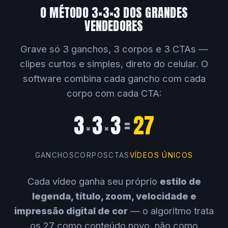
O MÉTODO 3×3×3 DOS GRANDES
VENDEDORES
Grave só 3 ganchos, 3 corpos e 3 CTAs —
clipes curtos e simples, direto do celular. O
software combina cada gancho com cada
corpo com cada CTA:
3
3
3
=
27
×
×
GANCHOS
CORPOS
CTAS
VÍDEOS ÚNICOS
Cada vídeo ganha seu próprio
estilo de
legenda, título, zoom, velocidade e
impressão digital de cor
— o algoritmo trata
os 27 como conteúdo novo, não como