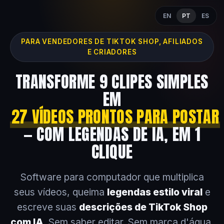
EN
PT
ES
PARA VENDEDORES DE TIKTOK SHOP, AFILIADOS
E CRIADORES
TRANSFORME 9 CLIPES SIMPLES
EM
27 VÍDEOS PRONTOS PARA POSTAR
— COM LEGENDAS DE IA, EM 1
CLIQUE
Software para computador que multiplica
seus vídeos, queima
legendas estilo viral
e
escreve suas
descrições de TikTok Shop
com IA
. Sem saber editar. Sem marca d'água.