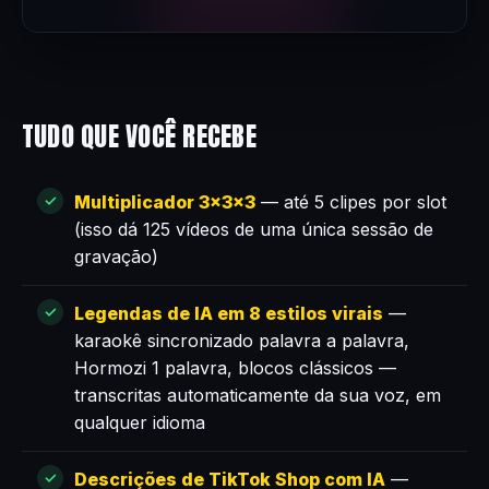
TUDO QUE VOCÊ RECEBE
Multiplicador 3×3×3
— até 5 clipes por slot
(isso dá 125 vídeos de uma única sessão de
gravação)
Legendas de IA em 8 estilos virais
—
karaokê sincronizado palavra a palavra,
Hormozi 1 palavra, blocos clássicos —
transcritas automaticamente da sua voz, em
qualquer idioma
Descrições de TikTok Shop com IA
—