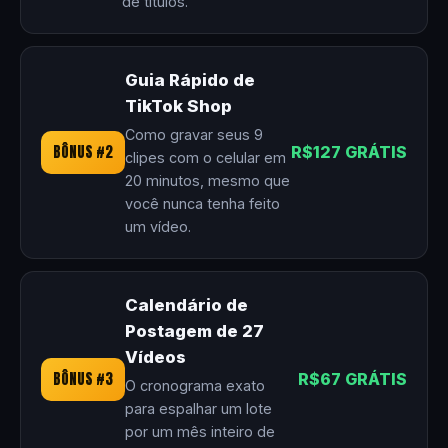
de títulos.
Guia Rápido de
TikTok Shop
Como gravar seus 9
BÔNUS #2
R$127 GRÁTIS
clipes com o celular em
20 minutos, mesmo que
você nunca tenha feito
um vídeo.
Calendário de
Postagem de 27
Vídeos
BÔNUS #3
R$67 GRÁTIS
O cronograma exato
para espalhar um lote
por um mês inteiro de