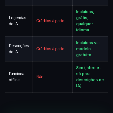
Incluídas,
Legendas
grátis,
Créditos à parte
de IA
qualquer
idioma
Incluídas via
Descrições
Créditos à parte
modelo
de IA
gratuito
Sim (internet
Funciona
só para
Não
offline
descrições de
IA)