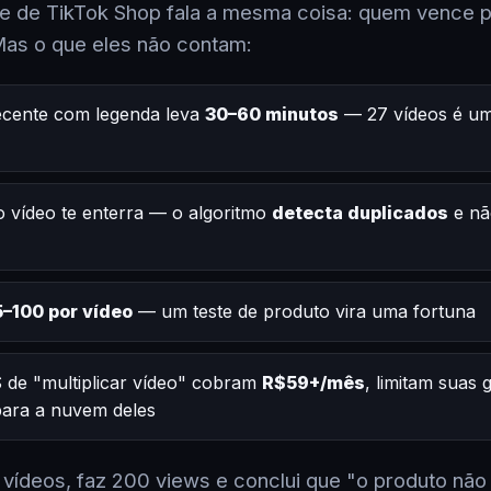
 de TikTok Shop fala a mesma coisa: quem vence po
Mas o que eles não contam:
ecente com legenda leva
30–60 minutos
— 27 vídeos é um
 vídeo te enterra — o algoritmo
detecta duplicados
e nã
–100 por vídeo
— um teste de produto vira uma fortuna
 de "multiplicar vídeo" cobram
R$59+/mês
, limitam suas
 para a nuvem deles
2 vídeos, faz 200 views e conclui que "o produto não