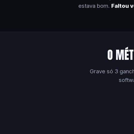
estava bom.
Faltou 
O MÉT
Grave só 3 ganch
softw