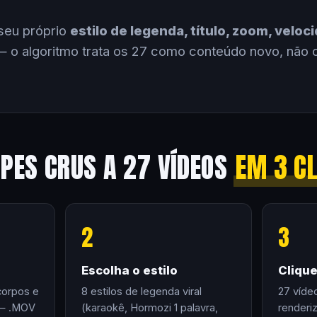
seu próprio
estilo de legenda, título, zoom, velo
 o algoritmo trata os 27 como conteúdo novo, não 
IPES CRUS A 27 VÍDEOS
EM 3 C
2
3
Escolha o estilo
Cliqu
corpos e
8 estilos de legenda viral
27 víde
 — .MOV
(karaokê, Hormozi 1 palavra,
renderi