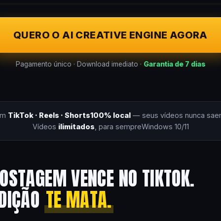
QUERO O AI CREATIVE ENGINE AGORA
Pagamento único · Download imediato ·
Garantia de 7 dias
om
TikTok · Reels · Shorts
100% local
— seus vídeos nunca sae
Vídeos
ilimitados
, para sempre
Windows 10/11
OSTAGEM VENCE NO TIKTOK.
EDIÇÃO
TE MATA.