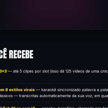
CÊ RECEBE
×3×3
— até 5 clipes por slot (isso dá 125 vídeos de uma úni
m 8 estilos virais
— karaokê sincronizado palavra a pala
lássicos — transcritas automaticamente da sua voz, em qua