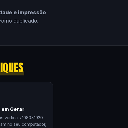
cidade e impressão
como duplicado.
LIQUES
e em Gerar
os verticais 1080×1920
zam no seu computador,