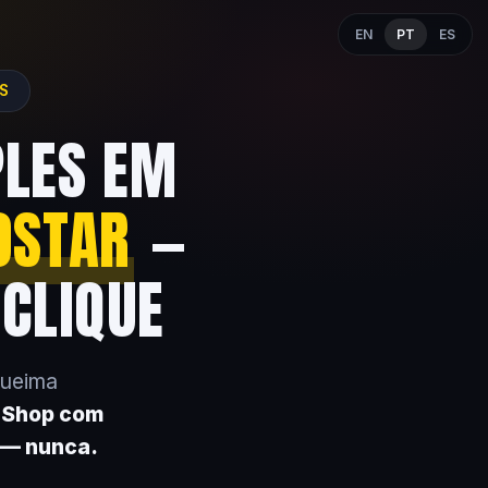
EN
PT
ES
ES
PLES EM
OSTAR
—
 CLIQUE
queima
k Shop com
 — nunca.