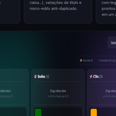
m
caixa…), variações de título e
com leg
micro-edits anti-duplicado.
prontos
em um z