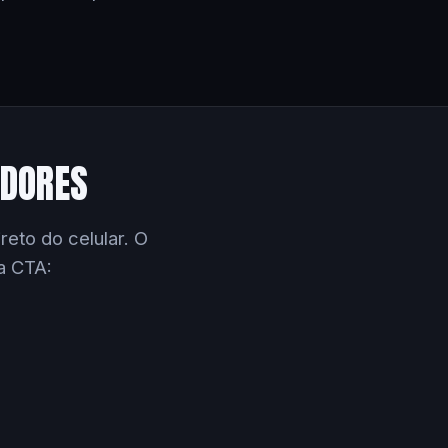
EDORES
eto do celular. O
a CTA: