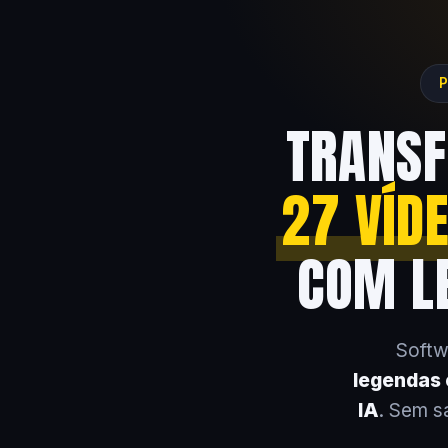
P
TRANSF
27 VÍD
COM LE
Softw
legendas e
IA
. Sem s