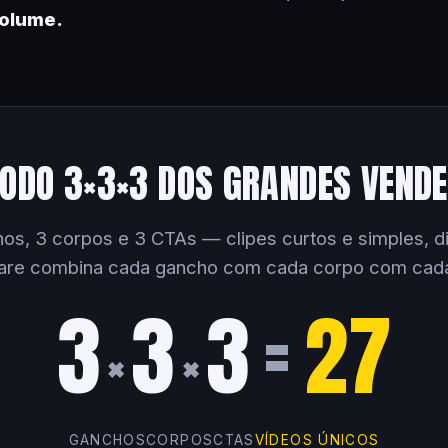
volume.
ODO 3×3×3 DOS GRANDES VEND
os, 3 corpos e 3 CTAs — clipes curtos e simples, dir
are combina cada gancho com cada corpo com cad
3
3
3
=
27
×
×
GANCHOS
CORPOS
CTAS
VÍDEOS ÚNICOS