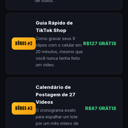
de títulos.
Guia Rápido de
TikTok Shop
Como gravar seus 9
BÔNUS #2
R$127 GRÁTIS
clipes com o celular em
20 minutos, mesmo que
você nunca tenha feito
um vídeo.
Calendário de
Postagem de 27
Vídeos
BÔNUS #3
R$67 GRÁTIS
O cronograma exato
para espalhar um lote
por um mês inteiro de