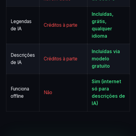
Incluídas,
Legendas
grátis,
Créditos à parte
de IA
qualquer
idioma
Incluídas via
Descrições
Créditos à parte
modelo
de IA
gratuito
Sim (internet
Funciona
só para
Não
offline
descrições de
IA)