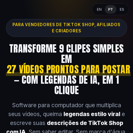
EN
PT
ES
PARA VENDEDORES DE TIKTOK SHOP, AFILIADOS
E CRIADORES
TRANSFORME 9 CLIPES SIMPLES
EM
27 VÍDEOS PRONTOS PARA POSTAR
— COM LEGENDAS DE IA, EM 1
CLIQUE
Software para computador que multiplica
seus vídeos, queima
legendas estilo viral
e
escreve suas
descrições de TikTok Shop
com IA
. Sem saber editar. Sem marca d'água.