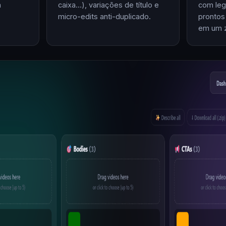
m
caixa…), variações de título e
com leg
micro-edits anti-duplicado.
prontos
em um z