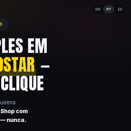
EN
PT
ES
ES
PLES EM
OSTAR
—
 CLIQUE
queima
k Shop com
 — nunca.