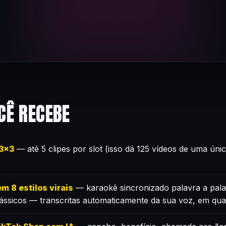
CÊ RECEBE
×3×3
— até 5 clipes por slot (isso dá 125 vídeos de uma úni
m 8 estilos virais
— karaokê sincronizado palavra a pala
lássicos — transcritas automaticamente da sua voz, em qua