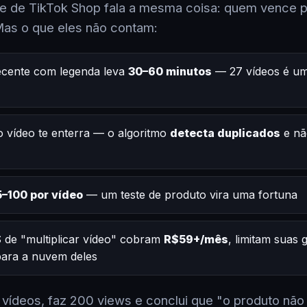
 de TikTok Shop fala a mesma coisa: quem vence po
Mas o que eles não contam:
ecente com legenda leva
30–60 minutos
— 27 vídeos é um
 vídeo te enterra — o algoritmo
detecta duplicados
e nã
–100 por vídeo
— um teste de produto vira uma fortuna
 de "multiplicar vídeo" cobram
R$59+/mês
, limitam suas
 para a nuvem deles
2 vídeos, faz 200 views e conclui que "o produto não