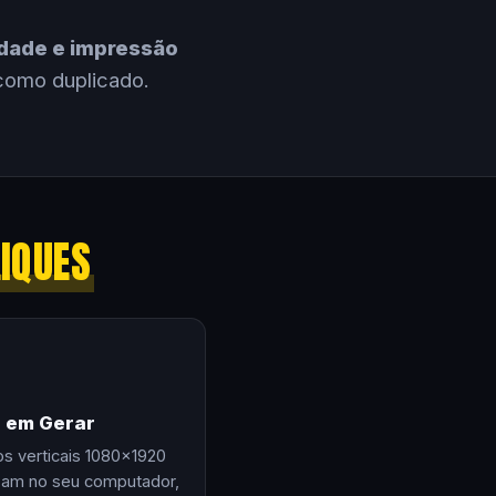
cidade e impressão
como duplicado.
LIQUES
e em Gerar
os verticais 1080×1920
zam no seu computador,