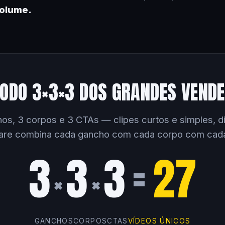
volume.
ODO 3×3×3 DOS GRANDES VEND
os, 3 corpos e 3 CTAs — clipes curtos e simples, dir
are combina cada gancho com cada corpo com cad
3
3
3
=
27
×
×
GANCHOS
CORPOS
CTAS
VÍDEOS ÚNICOS