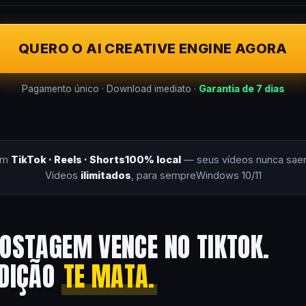
QUERO O AI CREATIVE ENGINE AGORA
Pagamento único · Download imediato ·
Garantia de 7 dias
om
TikTok · Reels · Shorts
100% local
— seus vídeos nunca sae
Vídeos
ilimitados
, para sempre
Windows 10/11
OSTAGEM VENCE NO TIKTOK.
EDIÇÃO
TE MATA.