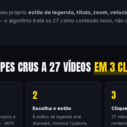
seu próprio
estilo de legenda, título, zoom, velo
 o algoritmo trata os 27 como conteúdo novo, não 
IPES CRUS A 27 VÍDEOS
EM 3 C
2
3
Escolha o estilo
Cliqu
corpos e
8 estilos de legenda viral
27 víde
 — .MOV
(karaokê, Hormozi 1 palavra,
renderi