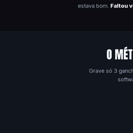
estava bom.
Faltou 
O MÉT
Grave só 3 ganch
softw