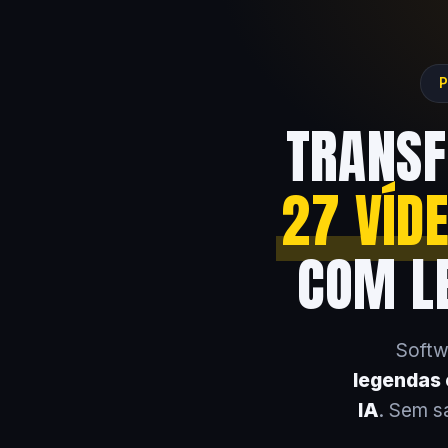
P
TRANSF
27 VÍD
COM LE
Softw
legendas e
IA
. Sem s