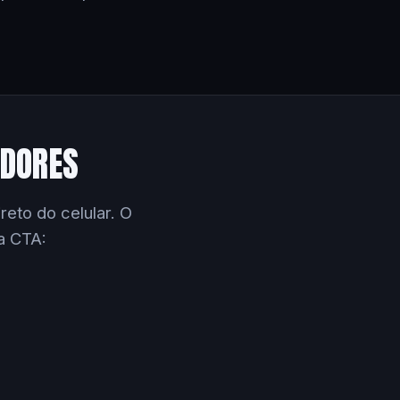
EDORES
eto do celular. O
a CTA: