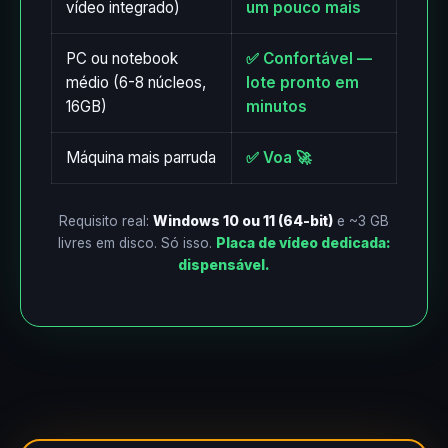
vídeo integrado)
um pouco mais
PC ou notebook
✅ Confortável —
médio (6-8 núcleos,
lote pronto em
16GB)
minutos
Máquina mais parruda
✅ Voa 🚀
Requisito real:
Windows 10 ou 11 (64-bit)
e ~3 GB
livres em disco. Só isso.
Placa de vídeo dedicada:
dispensável.