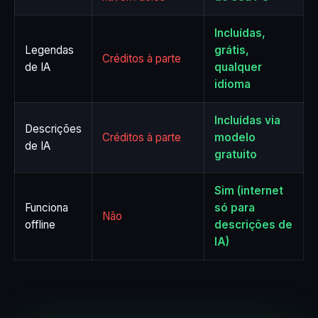
Incluídas,
Legendas
grátis,
Créditos à parte
de IA
qualquer
idioma
Incluídas via
Descrições
Créditos à parte
modelo
de IA
gratuito
Sim (internet
Funciona
só para
Não
offline
descrições de
IA)