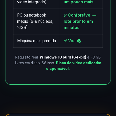
vídeo integrado)
um pouco mais
PC ou notebook
✅ Confortável —
médio (6-8 núcleos,
lote pronto em
16GB)
minutos
Máquina mais parruda
✅ Voa 🚀
Requisito real:
Windows 10 ou 11 (64-bit)
e ~3 GB
livres em disco. Só isso.
Placa de vídeo dedicada:
dispensável.