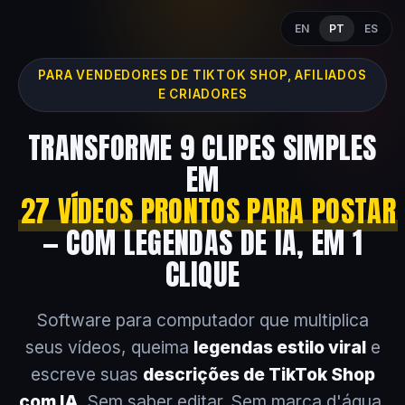
EN
PT
ES
PARA VENDEDORES DE TIKTOK SHOP, AFILIADOS
E CRIADORES
TRANSFORME 9 CLIPES SIMPLES
EM
27 VÍDEOS PRONTOS PARA POSTAR
— COM LEGENDAS DE IA, EM 1
CLIQUE
Software para computador que multiplica
seus vídeos, queima
legendas estilo viral
e
escreve suas
descrições de TikTok Shop
com IA
. Sem saber editar. Sem marca d'água.