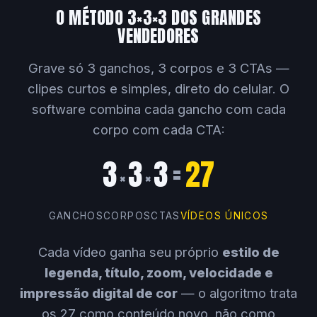
O MÉTODO 3×3×3 DOS GRANDES
VENDEDORES
Grave só 3 ganchos, 3 corpos e 3 CTAs —
clipes curtos e simples, direto do celular. O
software combina cada gancho com cada
corpo com cada CTA:
3
3
3
=
27
×
×
GANCHOS
CORPOS
CTAS
VÍDEOS ÚNICOS
Cada vídeo ganha seu próprio
estilo de
legenda, título, zoom, velocidade e
impressão digital de cor
— o algoritmo trata
os 27 como conteúdo novo, não como