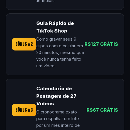
de títulos.
Guia Rápido de
TikTok Shop
Como gravar seus 9
BÔNUS #2
R$127 GRÁTIS
clipes com o celular em
20 minutos, mesmo que
você nunca tenha feito
um vídeo.
Calendário de
Postagem de 27
Vídeos
BÔNUS #3
R$67 GRÁTIS
O cronograma exato
para espalhar um lote
por um mês inteiro de