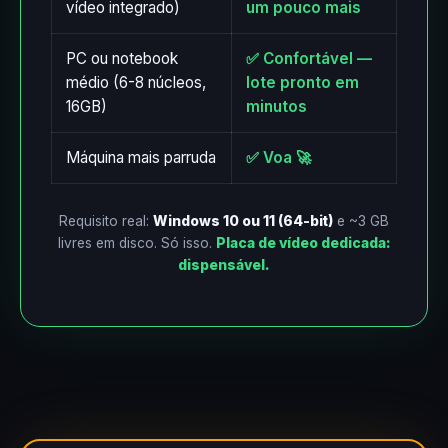
vídeo integrado)
um pouco mais
PC ou notebook
✅ Confortável —
médio (6-8 núcleos,
lote pronto em
16GB)
minutos
Máquina mais parruda
✅ Voa 🚀
Requisito real:
Windows 10 ou 11 (64-bit)
e ~3 GB
livres em disco. Só isso.
Placa de vídeo dedicada:
dispensável.