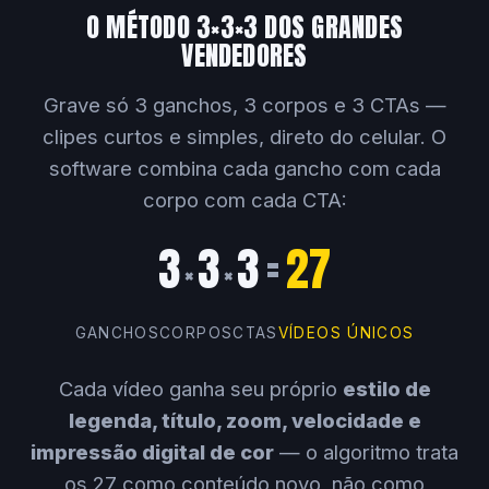
O MÉTODO 3×3×3 DOS GRANDES
VENDEDORES
Grave só 3 ganchos, 3 corpos e 3 CTAs —
clipes curtos e simples, direto do celular. O
software combina cada gancho com cada
corpo com cada CTA:
3
3
3
=
27
×
×
GANCHOS
CORPOS
CTAS
VÍDEOS ÚNICOS
Cada vídeo ganha seu próprio
estilo de
legenda, título, zoom, velocidade e
impressão digital de cor
— o algoritmo trata
os 27 como conteúdo novo, não como