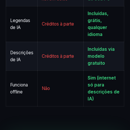
Incluídas,
Legendas
grátis,
Créditos à parte
de IA
qualquer
idioma
Incluídas via
Descrições
Créditos à parte
modelo
de IA
gratuito
Sim (internet
Funciona
só para
Não
offline
descrições de
IA)