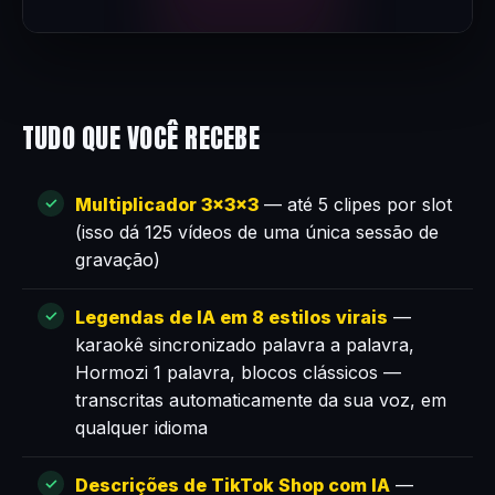
TUDO QUE VOCÊ RECEBE
Multiplicador 3×3×3
— até 5 clipes por slot
(isso dá 125 vídeos de uma única sessão de
gravação)
Legendas de IA em 8 estilos virais
—
karaokê sincronizado palavra a palavra,
Hormozi 1 palavra, blocos clássicos —
transcritas automaticamente da sua voz, em
qualquer idioma
Descrições de TikTok Shop com IA
—