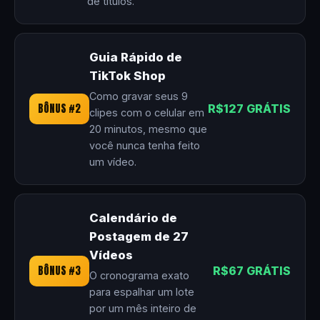
de títulos.
Guia Rápido de
TikTok Shop
Como gravar seus 9
BÔNUS #2
R$127 GRÁTIS
clipes com o celular em
20 minutos, mesmo que
você nunca tenha feito
um vídeo.
Calendário de
Postagem de 27
Vídeos
BÔNUS #3
R$67 GRÁTIS
O cronograma exato
para espalhar um lote
por um mês inteiro de