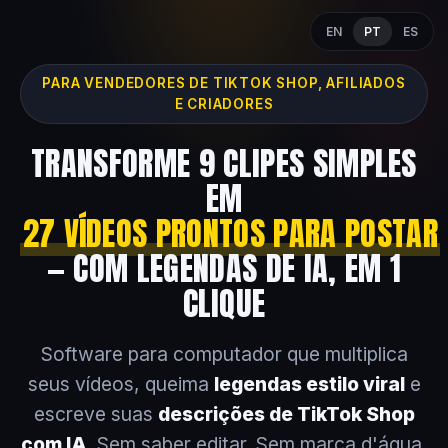
EN
PT
ES
PARA VENDEDORES DE TIKTOK SHOP, AFILIADOS
E CRIADORES
TRANSFORME 9 CLIPES SIMPLES
EM
27 VÍDEOS PRONTOS PARA POSTAR
— COM LEGENDAS DE IA, EM 1
CLIQUE
Software para computador que multiplica
seus vídeos, queima
legendas estilo viral
e
escreve suas
descrições de TikTok Shop
com IA
. Sem saber editar. Sem marca d'água.