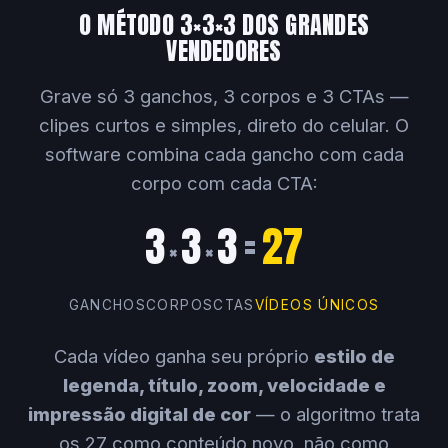
O MÉTODO 3×3×3 DOS GRANDES
VENDEDORES
Grave só 3 ganchos, 3 corpos e 3 CTAs —
clipes curtos e simples, direto do celular. O
software combina cada gancho com cada
corpo com cada CTA:
3
3
3
=
27
×
×
GANCHOS
CORPOS
CTAS
VÍDEOS ÚNICOS
Cada vídeo ganha seu próprio
estilo de
legenda, título, zoom, velocidade e
impressão digital de cor
— o algoritmo trata
os 27 como conteúdo novo, não como