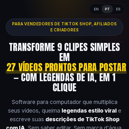
EN
PT
ES
PARA VENDEDORES DE TIKTOK SHOP, AFILIADOS
E CRIADORES
TRANSFORME 9 CLIPES SIMPLES
EM
27 VÍDEOS PRONTOS PARA POSTAR
— COM LEGENDAS DE IA, EM 1
CLIQUE
Software para computador que multiplica
seus vídeos, queima
legendas estilo viral
e
escreve suas
descrições de TikTok Shop
com IA
. Sem saber editar. Sem marca d'água.