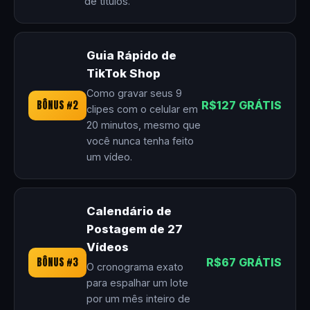
de títulos.
Guia Rápido de
TikTok Shop
Como gravar seus 9
BÔNUS #2
R$127 GRÁTIS
clipes com o celular em
20 minutos, mesmo que
você nunca tenha feito
um vídeo.
Calendário de
Postagem de 27
Vídeos
BÔNUS #3
R$67 GRÁTIS
O cronograma exato
para espalhar um lote
por um mês inteiro de