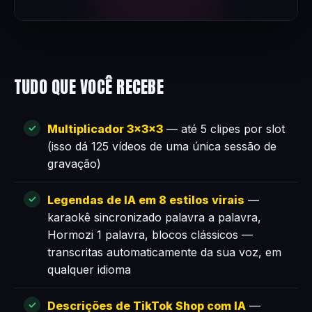
TUDO QUE VOCÊ RECEBE
Multiplicador 3×3×3
— até 5 clipes por slot
(isso dá 125 vídeos de uma única sessão de
gravação)
Legendas de IA em 8 estilos virais
—
karaokê sincronizado palavra a palavra,
Hormozi 1 palavra, blocos clássicos —
transcritas automaticamente da sua voz, em
qualquer idioma
Descrições de TikTok Shop com IA
—