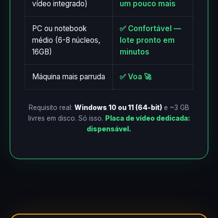
vídeo integrado)
um pouco mais
PC ou notebook
✅ Confortável —
médio (6-8 núcleos,
lote pronto em
16GB)
minutos
Máquina mais parruda
✅ Voa 🚀
Requisito real:
Windows 10 ou 11 (64-bit)
e ~3 GB
livres em disco. Só isso.
Placa de vídeo dedicada:
dispensável.