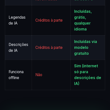
Incluídas,
Legendas
grátis,
Créditos à parte
de IA
qualquer
idioma
Incluídas via
Descrições
Créditos à parte
modelo
de IA
gratuito
Sim (internet
Funciona
só para
Não
offline
descrições de
IA)