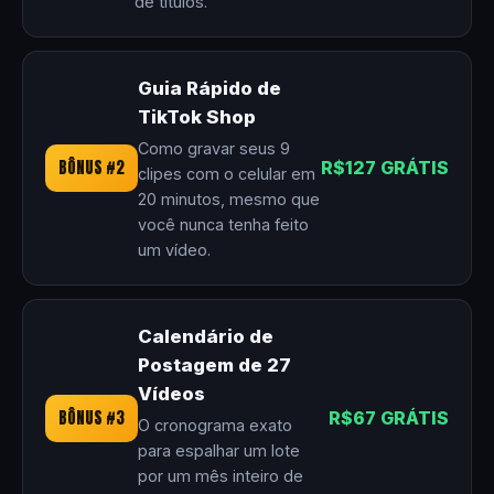
de títulos.
Guia Rápido de
TikTok Shop
Como gravar seus 9
BÔNUS #2
R$127 GRÁTIS
clipes com o celular em
20 minutos, mesmo que
você nunca tenha feito
um vídeo.
Calendário de
Postagem de 27
Vídeos
BÔNUS #3
R$67 GRÁTIS
O cronograma exato
para espalhar um lote
por um mês inteiro de