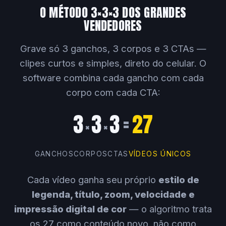
O MÉTODO 3×3×3 DOS GRANDES
VENDEDORES
Grave só 3 ganchos, 3 corpos e 3 CTAs —
clipes curtos e simples, direto do celular. O
software combina cada gancho com cada
corpo com cada CTA:
3
3
3
=
27
×
×
GANCHOS
CORPOS
CTAS
VÍDEOS ÚNICOS
Cada vídeo ganha seu próprio
estilo de
legenda, título, zoom, velocidade e
impressão digital de cor
— o algoritmo trata
os 27 como conteúdo novo, não como