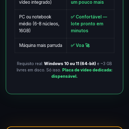
vídeo integrado)
um pouco mais
PC ou notebook
✅ Confortável —
médio (6-8 núcleos,
lote pronto em
16GB)
minutos
Máquina mais parruda
✅ Voa 🚀
Requisito real:
Windows 10 ou 11 (64-bit)
e ~3 GB
livres em disco. Só isso.
Placa de vídeo dedicada:
dispensável.