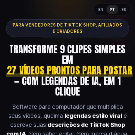
EN
PT
ES
PARA VENDEDORES DE TIKTOK SHOP, AFILIADOS
E CRIADORES
TRANSFORME 9 CLIPES SIMPLES
EM
27 VÍDEOS PRONTOS PARA POSTAR
— COM LEGENDAS DE IA, EM 1
CLIQUE
Software para computador que multiplica
seus vídeos, queima
legendas estilo viral
e
escreve suas
descrições de TikTok Shop
com IA
. Sem saber editar. Sem marca d'água.