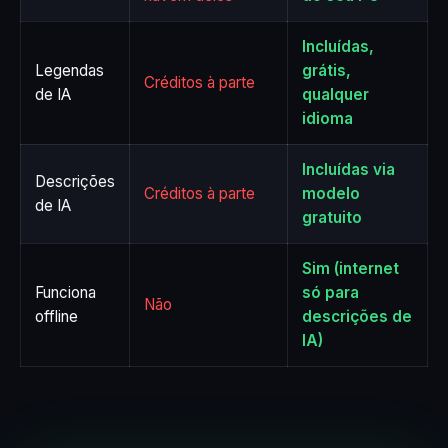
Incluídas,
Legendas
grátis,
Créditos à parte
de IA
qualquer
idioma
Incluídas via
Descrições
Créditos à parte
modelo
de IA
gratuito
Sim (internet
Funciona
só para
Não
offline
descrições de
IA)