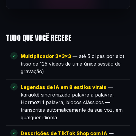
TUDO QUE VOCÊ RECEBE
Multiplicador 3×3×3
— até 5 clipes por slot
(isso dá 125 vídeos de uma única sessão de
gravação)
Legendas de IA em 8 estilos virais
—
karaokê sincronizado palavra a palavra,
Hormozi 1 palavra, blocos clássicos —
transcritas automaticamente da sua voz, em
qualquer idioma
Descrições de TikTok Shop com IA
—