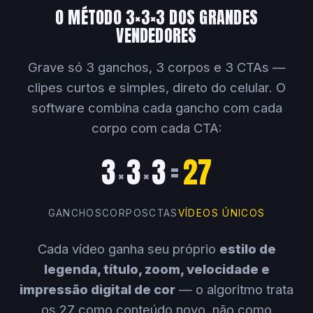
O MÉTODO 3×3×3 DOS GRANDES
VENDEDORES
Grave só 3 ganchos, 3 corpos e 3 CTAs —
clipes curtos e simples, direto do celular. O
software combina cada gancho com cada
corpo com cada CTA:
3
3
3
=
27
×
×
GANCHOS
CORPOS
CTAS
VÍDEOS ÚNICOS
Cada vídeo ganha seu próprio
estilo de
legenda, título, zoom, velocidade e
impressão digital de cor
— o algoritmo trata
os 27 como conteúdo novo, não como