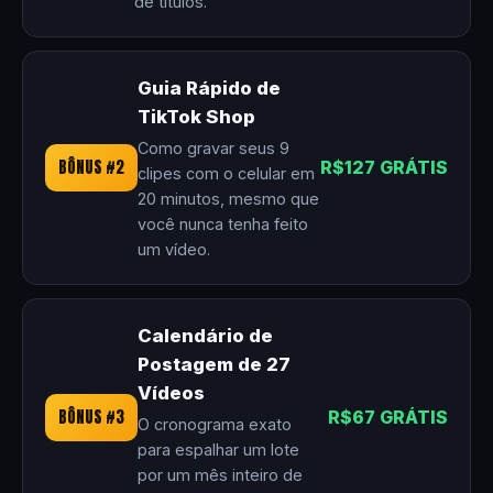
de títulos.
Guia Rápido de
TikTok Shop
Como gravar seus 9
BÔNUS #2
R$127 GRÁTIS
clipes com o celular em
20 minutos, mesmo que
você nunca tenha feito
um vídeo.
Calendário de
Postagem de 27
Vídeos
BÔNUS #3
R$67 GRÁTIS
O cronograma exato
para espalhar um lote
por um mês inteiro de