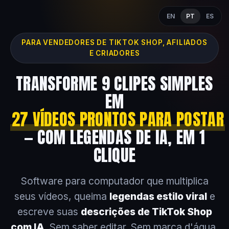
EN
PT
ES
PARA VENDEDORES DE TIKTOK SHOP, AFILIADOS
E CRIADORES
TRANSFORME 9 CLIPES SIMPLES
EM
27 VÍDEOS PRONTOS PARA POSTAR
— COM LEGENDAS DE IA, EM 1
CLIQUE
Software para computador que multiplica
seus vídeos, queima
legendas estilo viral
e
escreve suas
descrições de TikTok Shop
com IA
. Sem saber editar. Sem marca d'água.