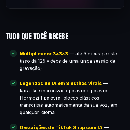
TUDO QUE VOCÊ RECEBE
Multiplicador 3×3×3
— até 5 clipes por slot
(isso dá 125 vídeos de uma única sessão de
gravação)
Legendas de IA em 8 estilos virais
—
karaokê sincronizado palavra a palavra,
Hormozi 1 palavra, blocos clássicos —
transcritas automaticamente da sua voz, em
qualquer idioma
Descrições de TikTok Shop com IA
—