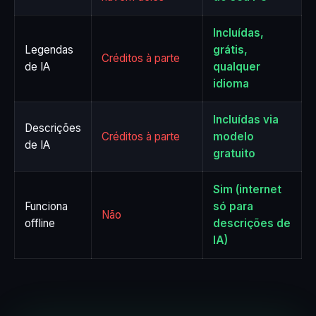
Incluídas,
Legendas
grátis,
Créditos à parte
de IA
qualquer
idioma
Incluídas via
Descrições
Créditos à parte
modelo
de IA
gratuito
Sim (internet
Funciona
só para
Não
offline
descrições de
IA)