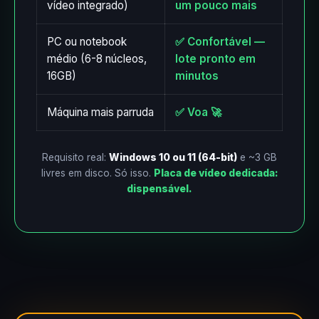
vídeo integrado)
um pouco mais
PC ou notebook
✅ Confortável —
médio (6-8 núcleos,
lote pronto em
16GB)
minutos
Máquina mais parruda
✅ Voa 🚀
Requisito real:
Windows 10 ou 11 (64-bit)
e ~3 GB
livres em disco. Só isso.
Placa de vídeo dedicada:
dispensável.