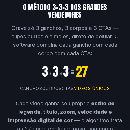
O MÉTODO 3×3×3 DOS GRANDES
VENDEDORES
Grave só 3 ganchos, 3 corpos e 3 CTAs —
clipes curtos e simples, direto do celular. O
software combina cada gancho com cada
corpo com cada CTA:
3
3
3
=
27
×
×
GANCHOS
CORPOS
CTAS
VÍDEOS ÚNICOS
Cada vídeo ganha seu próprio
estilo de
legenda, título, zoom, velocidade e
impressão digital de cor
— o algoritmo trata
os 27 como conteúdo novo, não como