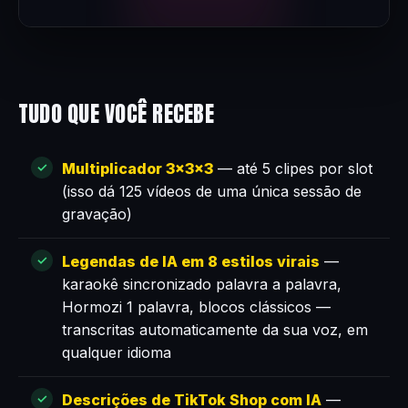
TUDO QUE VOCÊ RECEBE
Multiplicador 3×3×3
— até 5 clipes por slot
(isso dá 125 vídeos de uma única sessão de
gravação)
Legendas de IA em 8 estilos virais
—
karaokê sincronizado palavra a palavra,
Hormozi 1 palavra, blocos clássicos —
transcritas automaticamente da sua voz, em
qualquer idioma
Descrições de TikTok Shop com IA
—