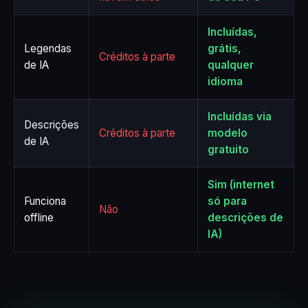
Incluídas,
Legendas
grátis,
Créditos à parte
de IA
qualquer
idioma
Incluídas via
Descrições
Créditos à parte
modelo
de IA
gratuito
Sim (internet
Funciona
só para
Não
offline
descrições de
IA)