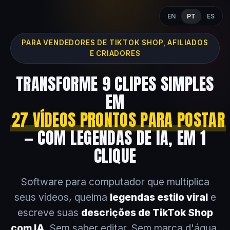
EN
PT
ES
PARA VENDEDORES DE TIKTOK SHOP, AFILIADOS
E CRIADORES
TRANSFORME 9 CLIPES SIMPLES
EM
27 VÍDEOS PRONTOS PARA POSTAR
— COM LEGENDAS DE IA, EM 1
CLIQUE
Software para computador que multiplica
seus vídeos, queima
legendas estilo viral
e
escreve suas
descrições de TikTok Shop
com IA
. Sem saber editar. Sem marca d'água.