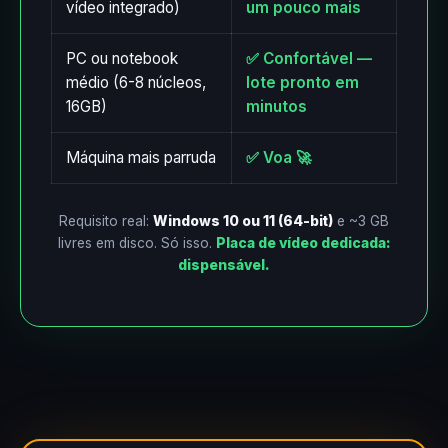
vídeo integrado)
um pouco mais
PC ou notebook
✅ Confortável —
médio (6-8 núcleos,
lote pronto em
16GB)
minutos
Máquina mais parruda
✅ Voa 🚀
Requisito real:
Windows 10 ou 11 (64-bit)
e ~3 GB
livres em disco. Só isso.
Placa de vídeo dedicada:
dispensável.