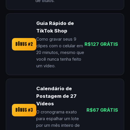
de títulos.
Guia Rápido de
TikTok Shop
Como gravar seus 9
BÔNUS #2
R$127 GRÁTIS
clipes com o celular em
20 minutos, mesmo que
você nunca tenha feito
um vídeo.
Calendário de
Postagem de 27
Vídeos
BÔNUS #3
R$67 GRÁTIS
O cronograma exato
para espalhar um lote
por um mês inteiro de