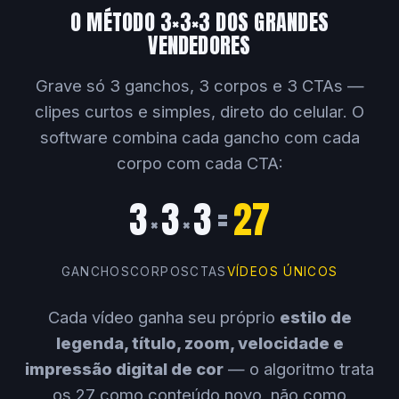
O MÉTODO 3×3×3 DOS GRANDES
VENDEDORES
Grave só 3 ganchos, 3 corpos e 3 CTAs —
clipes curtos e simples, direto do celular. O
software combina cada gancho com cada
corpo com cada CTA:
3
3
3
=
27
×
×
GANCHOS
CORPOS
CTAS
VÍDEOS ÚNICOS
Cada vídeo ganha seu próprio
estilo de
legenda, título, zoom, velocidade e
impressão digital de cor
— o algoritmo trata
os 27 como conteúdo novo, não como