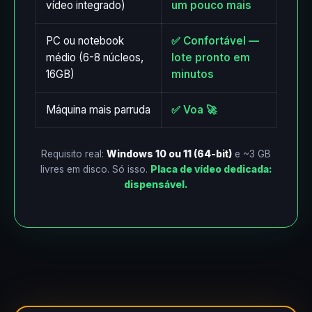
vídeo integrado)
um pouco mais
PC ou notebook
✅ Confortável —
médio (6-8 núcleos,
lote pronto em
16GB)
minutos
Máquina mais parruda
✅ Voa 🚀
Requisito real:
Windows 10 ou 11 (64-bit)
e ~3 GB
livres em disco. Só isso.
Placa de vídeo dedicada:
dispensável.