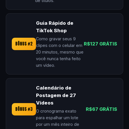
de títulos.
Guia Rápido de
TikTok Shop
Como gravar seus 9
BÔNUS #2
R$127 GRÁTIS
clipes com o celular em
20 minutos, mesmo que
você nunca tenha feito
um vídeo.
Calendário de
Postagem de 27
Vídeos
BÔNUS #3
R$67 GRÁTIS
O cronograma exato
para espalhar um lote
por um mês inteiro de