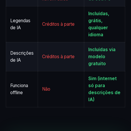
Incluídas,
Legendas
grátis,
Créditos à parte
de IA
qualquer
idioma
Incluídas via
Descrições
Créditos à parte
modelo
de IA
gratuito
Sim (internet
Funciona
só para
Não
offline
descrições de
IA)