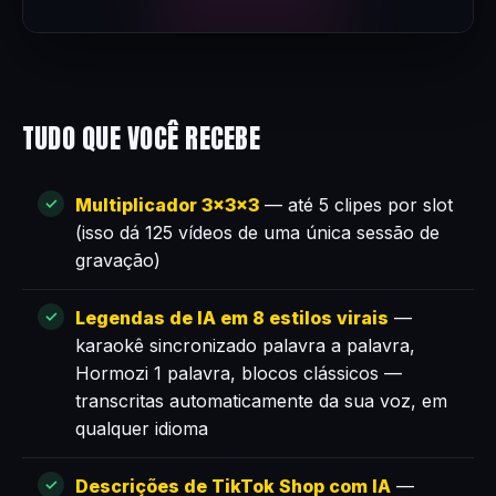
TUDO QUE VOCÊ RECEBE
Multiplicador 3×3×3
— até 5 clipes por slot
(isso dá 125 vídeos de uma única sessão de
gravação)
Legendas de IA em 8 estilos virais
—
karaokê sincronizado palavra a palavra,
Hormozi 1 palavra, blocos clássicos —
transcritas automaticamente da sua voz, em
qualquer idioma
Descrições de TikTok Shop com IA
—