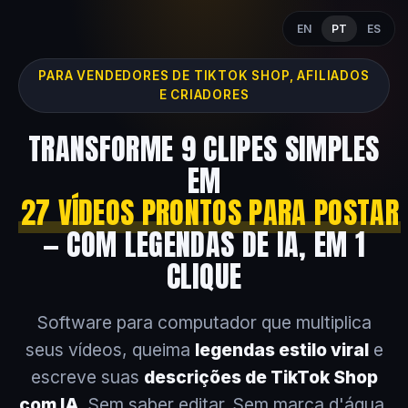
EN
PT
ES
PARA VENDEDORES DE TIKTOK SHOP, AFILIADOS
E CRIADORES
TRANSFORME 9 CLIPES SIMPLES
EM
27 VÍDEOS PRONTOS PARA POSTAR
— COM LEGENDAS DE IA, EM 1
CLIQUE
Software para computador que multiplica
seus vídeos, queima
legendas estilo viral
e
escreve suas
descrições de TikTok Shop
com IA
. Sem saber editar. Sem marca d'água.