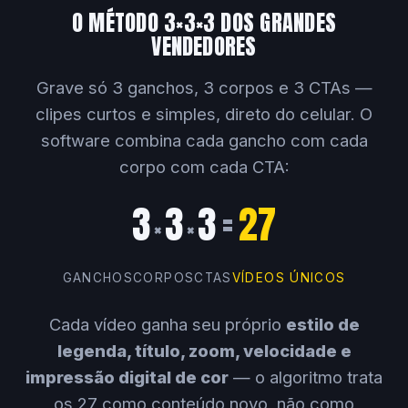
O MÉTODO 3×3×3 DOS GRANDES
VENDEDORES
Grave só 3 ganchos, 3 corpos e 3 CTAs —
clipes curtos e simples, direto do celular. O
software combina cada gancho com cada
corpo com cada CTA:
3
3
3
=
27
×
×
GANCHOS
CORPOS
CTAS
VÍDEOS ÚNICOS
Cada vídeo ganha seu próprio
estilo de
legenda, título, zoom, velocidade e
impressão digital de cor
— o algoritmo trata
os 27 como conteúdo novo, não como