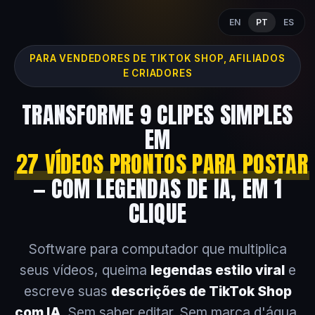
EN
PT
ES
PARA VENDEDORES DE TIKTOK SHOP, AFILIADOS
E CRIADORES
TRANSFORME 9 CLIPES SIMPLES
EM
27 VÍDEOS PRONTOS PARA POSTAR
— COM LEGENDAS DE IA, EM 1
CLIQUE
Software para computador que multiplica
seus vídeos, queima
legendas estilo viral
e
escreve suas
descrições de TikTok Shop
com IA
. Sem saber editar. Sem marca d'água.