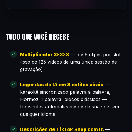
TUDO QUE VOCÊ RECEBE
Multiplicador 3×3×3
— até 5 clipes por slot
(isso dá 125 vídeos de uma única sessão de
gravação)
Legendas de IA em 8 estilos virais
—
karaokê sincronizado palavra a palavra,
Hormozi 1 palavra, blocos clássicos —
transcritas automaticamente da sua voz, em
qualquer idioma
Descrições de TikTok Shop com IA
—