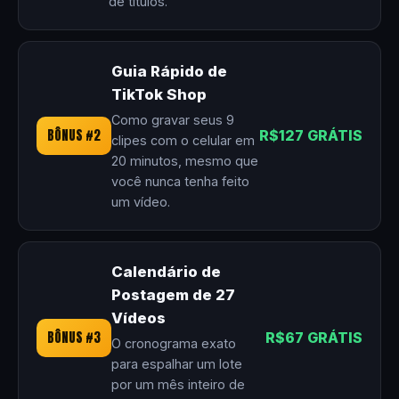
de títulos.
Guia Rápido de
TikTok Shop
Como gravar seus 9
BÔNUS #2
R$127 GRÁTIS
clipes com o celular em
20 minutos, mesmo que
você nunca tenha feito
um vídeo.
Calendário de
Postagem de 27
Vídeos
BÔNUS #3
R$67 GRÁTIS
O cronograma exato
para espalhar um lote
por um mês inteiro de