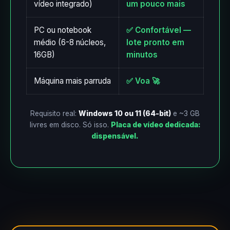
vídeo integrado)
um pouco mais
PC ou notebook
✅ Confortável —
médio (6-8 núcleos,
lote pronto em
16GB)
minutos
Máquina mais parruda
✅ Voa 🚀
Requisito real:
Windows 10 ou 11 (64-bit)
e ~3 GB
livres em disco. Só isso.
Placa de vídeo dedicada:
dispensável.