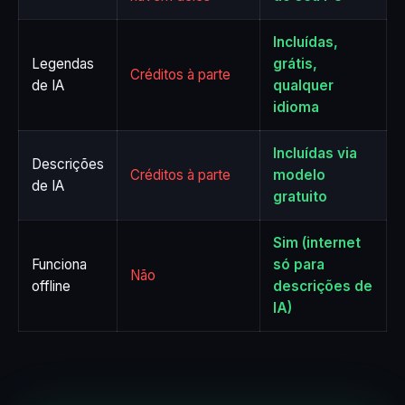
Incluídas,
Legendas
grátis,
Créditos à parte
de IA
qualquer
idioma
Incluídas via
Descrições
Créditos à parte
modelo
de IA
gratuito
Sim (internet
Funciona
só para
Não
offline
descrições de
IA)