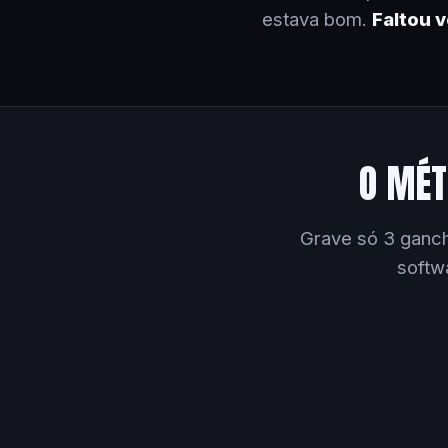
estava bom.
Faltou 
O MÉT
Grave só 3 ganch
softw