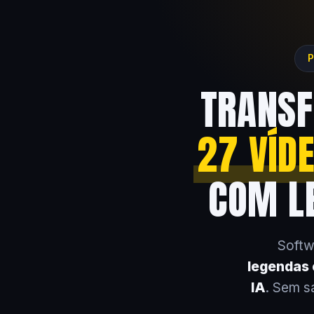
P
TRANSF
27 VÍD
COM LE
Softw
legendas e
IA
. Sem s