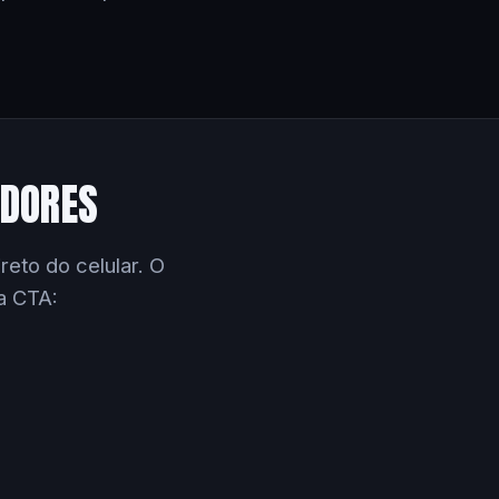
EDORES
eto do celular. O
a CTA: