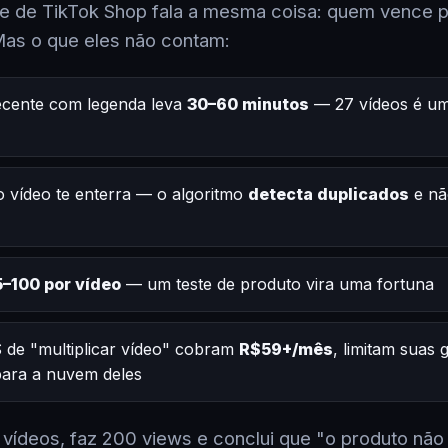
 de TikTok Shop fala a mesma coisa: quem vence po
Mas o que eles não contam:
ecente com legenda leva
30–60 minutos
— 27 vídeos é um
 vídeo te enterra — o algoritmo
detecta duplicados
e nã
–100 por vídeo
— um teste de produto vira uma fortuna
 de "multiplicar vídeo" cobram
R$59+/mês
, limitam suas
 para a nuvem deles
2 vídeos, faz 200 views e conclui que "o produto não