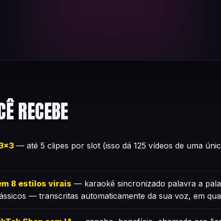
CÊ RECEBE
×3×3
— até 5 clipes por slot (isso dá 125 vídeos de uma úni
m 8 estilos virais
— karaokê sincronizado palavra a pala
lássicos — transcritas automaticamente da sua voz, em qua