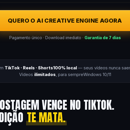
QUERO O AI CREATIVE ENGINE AGORA
Pagamento único · Download imediato ·
Garantia de 7 dias
om
TikTok · Reels · Shorts
100% local
— seus vídeos nunca sae
Vídeos
ilimitados
, para sempre
Windows 10/11
OSTAGEM VENCE NO TIKTOK.
EDIÇÃO
TE MATA.