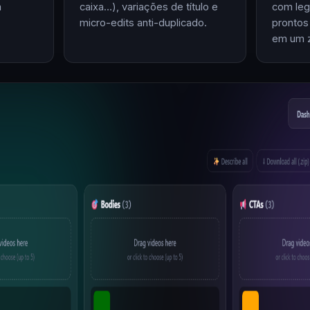
m
caixa…), variações de título e
com leg
micro-edits anti-duplicado.
prontos
em um z