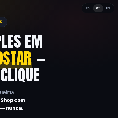
EN
PT
ES
ES
PLES EM
OSTAR
—
 CLIQUE
queima
k Shop com
 — nunca.