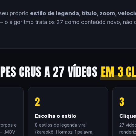
seu próprio
estilo de legenda, título, zoom, velo
 o algoritmo trata os 27 como conteúdo novo, não 
IPES CRUS A 27 VÍDEOS
EM 3 C
2
3
Escolha o estilo
Cliqu
corpos e
8 estilos de legenda viral
27 víde
 — .MOV
(karaokê, Hormozi 1 palavra,
renderi