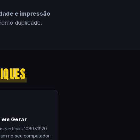
cidade e impressão
como duplicado.
LIQUES
e em Gerar
os verticais 1080×1920
zam no seu computador,