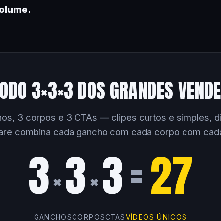
volume.
ODO 3×3×3 DOS GRANDES VEND
os, 3 corpos e 3 CTAs — clipes curtos e simples, dir
are combina cada gancho com cada corpo com cad
3
3
3
=
27
×
×
GANCHOS
CORPOS
CTAS
VÍDEOS ÚNICOS